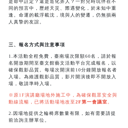
是命中註定？還是造化弄人？一對兒時玩伴在不
同的預言中，歷經天災、際遇變化，於未知中重
逢。命運的載浮載沈，境與人的變遷，仍無損兩
人真摯的友誼。
三、報名方式與注意事項
1.本活動全程免費，臺南場次限額60名，請於報
名開放期間至臺文館藝文活動平台完成報名，以
確保觀影品質。每場次開演前10分鐘開放報名者
入場。為維護觀影品質，影片開演後即不開放入
場，敬請準時入場。
※原1F演講廳場地外施工中，為確保觀眾安全與
動線流暢，已將活動場地改至
2F第一會議室
。
2.因場地提供之輪椅席數量有限，如有需要請提
前洽詢主辦單位。