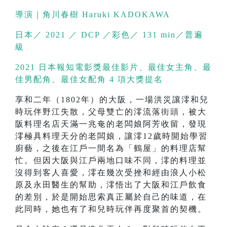
導演｜角川春樹 Haruki KADOKAWA
日本／ 2021 ／ DCP ／彩色／ 131 min／普遍
級
2021 日本報知電影獎最佳影片、最佳女主角、最
佳男配角、最佳女配角 4 項大獎提名
享和二年（1802年）的大阪，一場洪災讓澪和兒
時玩伴野江失散，父母雙亡的澪流落街頭，被大
阪料理名店天滿一兆奄的老闆娘阿芳收留，發現
澪極具料理天分的老闆娘，讓澪12歲時開始學習
廚藝，之後在江戶一間名為「鶴屋」的料理店幫
忙。但因大阪與江戶兩地口味不同，澪的料理並
沒得到客人喜愛，澪在幾次受挫和經由浪人小松
原及永田醫生的幫助，澪悟出了大阪和江戶飲食
的差別，於是開始思索真正屬於自己的味道，在
此同時，她也有了和兒時玩伴再度聚首的契機。