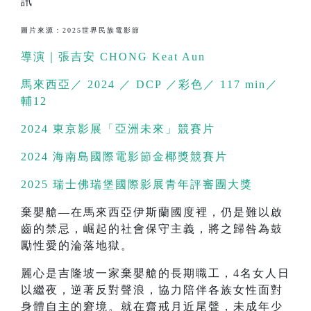
圖片來源：2025世界民族電影節
導演｜張吉安 CHONG Keat Aun
馬來西亞／ 2024 ／ DCP ／彩色／ 117 min／
輔12
2024 東京影展「亞洲未來」競賽片
2024 海南島國際電影節金椰獎競賽片
2025 瑞士佛瑞堡國際影展青年評審團大獎
棄嬰艙—在馬來西亞伊斯蘭國度裡，仍是難以啟
齒的禁忌，崛起的社會保守主義，將之歸咎為鼓
勵性愛的淪落地獄。
麗心是吉隆坡一家棄嬰艙的長期職工，4名女人日
以繼夜，逆著反對聲浪，協力陪伴各族女性面對
身體自主的窘境。就在齋戒月近尾聲，未成年少