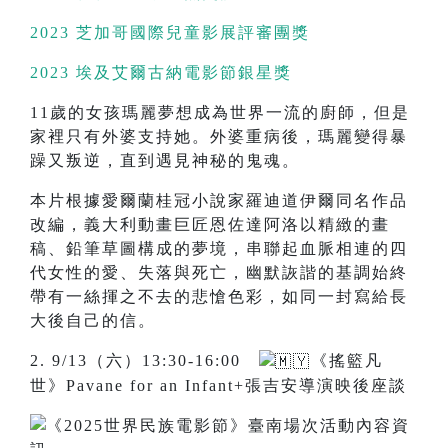
2023 芝加哥國際兒童影展評審團獎
2023 埃及艾爾古納電影節銀星獎
11歲的女孩瑪麗夢想成為世界一流的廚師，但是
家裡只有外婆支持她。外婆重病後，瑪麗變得暴
躁又叛逆，直到遇見神秘的鬼魂。
本片根據愛爾蘭桂冠小說家羅迪道伊爾同名作品
改編，義大利動畫巨匠恩佐達阿洛以精緻的畫
稿、鉛筆草圖構成的夢境，串聯起血脈相連的四
代女性的愛、失落與死亡，幽默詼諧的基調始終
帶有一絲揮之不去的悲愴色彩，如同一封寫給長
大後自己的信。
2. 9/13（六）13:30-16:00
《搖籃凡
世》Pavane for an Infant+張吉安導演映後座談