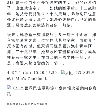
剔紅是一位自小生長於漁村的少女，她的命運似
乎一出生就注定了，一如她的斷掌紋。十二歲那
年，她父母雙雙過世；十六歲時，弟弟剔江也意
外溺死於大海；那年，她決心改變自己已定的命
運，發誓遺忘曾挨過的貧窮、無依。
後來，她憑藉一雙繡花巧手及一對三寸金蓮，嫁
入當地豪富之家，位於桂花巷的辛家，而放棄了
原本互有好感、但家境同樣貧困的漁村青年阿
海。二十歲那年，她擊敗所有蠻橫的親長，成為
桂花巷一家之主，在自己的王國坐擁一切；但
是，命運未曾改變她的一切…。
4. 9/14（日）15:20-17:30
《澪之料理
帖》Mio's Cookbook
圖片來源：2025世界民族電影節