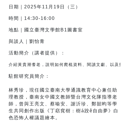
日期｜2025年11月19日（三）
時間｜14:30-16:00
地點｜國立臺灣文學館B1圖書室
與談人｜
劉怡青
活動簡介（講者提供）：
介紹黃貴潮耆老，說明如何爬梳資料、閱讀文獻、以及找尋
駐館研究員簡介：
林秀珍，現任國立臺南大學通識教育中心
兼任助
理教授，臺南女中國文教師暨台灣文化隊指導老
師，曾與王亮文、蔡喻安、謝沂珍、鄭韶昀等學
生共同創作出版《丁窈窕樹：樹á跤ê自由夢》白
色恐怖人權議題繪本。