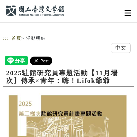
跳到主要內容
網站導覽
:::
首頁
> 活動明細
中文
2025駐館研究員專題活動【11月場
次】傳承×青年：嗨！Lifok爺爺