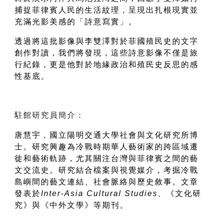
捕捉菲律賓人民的生活紋理，呈現出扎根現實並
充滿光影美感的「詩意寫實」。
透過將這批影像與李雙澤對於菲國殖民史的文字
創作對讀，我們將發現，這些詩意影像不僅是旅
行紀錄，更是他對於地緣政治和殖民史反思的感
性基底。
唐慧宇
，
國立陽明交通大學社會與文化研究所博
士。研究興趣為冷戰時期華人藝術家的跨區域遷
徙和藝術軌跡，尤其關注台灣與菲律賓之間的藝
文交流史。研究結合檔案與視覺媒介，考掘冷戰
島嶼間的藝文連結、社會脈絡與歷史敘事。文章
發表於
Inter-Asia Cultural Studies
、《文化研
究》與《中外文學》等期刊。