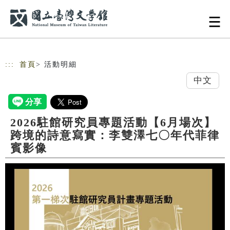
跳到主要內容
網站導覽
:::
首頁
> 活動明細
中文
2026駐館研究員專題活動【6月場次】
跨境的詩意寫實：李雙澤七〇年代菲律
賓影像