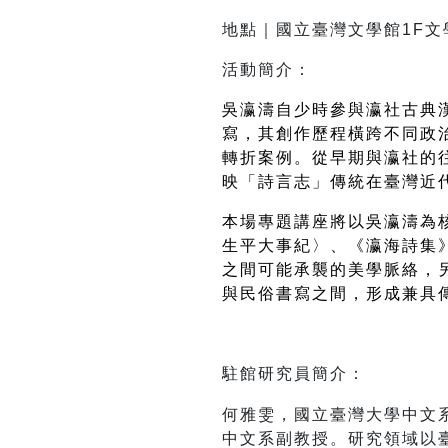
地點｜國立臺灣文學館1F文
活動簡介：
吳瀛濤自少時參與瀛社古典
寫，其創作歷程橫跨不同政
轉折案例。從早期與瀛社的
映「詩言志」傳統在臺灣近
本場專題講座將以吳瀛濤為
生平大事紀〉、《瀛海詩集
之間可能承襲的美學脈絡，
與民俗書寫之間，形成兼具
何雅雯，國立臺灣大學中文系博
中文系副教授。研究領域以