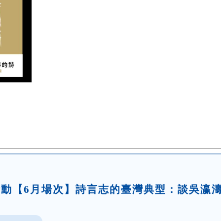
題活動【6月場次】詩言志的臺灣典型：談吳瀛