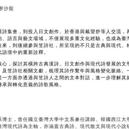
學沙龍
漢詩集會，到投入日文創作、於香港與戴望舒等人交流，
治、語言與藝文場域，不僅展現多重文化經驗，也成為臺
往來，到後續參與笠詩社，所呈現的不只是古典與現代、
代語境中的重新詮釋。 
核心，探討其橫跨古典漢詩、日文創作與現代詩發展的文
》及笠詩社相關文獻，梳理其詩作繫年與風格變化脈絡。
另一方面亦透過與笠詩人之間的文本對話，進一步理解其
傳承與轉化意義的詩歌風格。
士，曾任國立臺灣大學中文系兼任講師、韓國西江大學（Soga
臺灣現代詩為主軸，亦涵蓋古典詩、現代散文與現代小說研