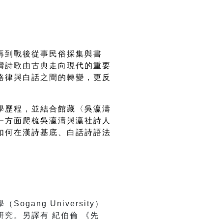
再到戰後從事民俗採集與書
灣詩歌由古典走向現代的重要
格律與白話之間的轉變，更反
學歷程，並結合館藏〈吳瀛濤
一方面爬梳吳瀛濤與瀛社詩人
如何在漢詩基底、白話詩語法
ng University）
究。另譯有 紀伯倫 《先