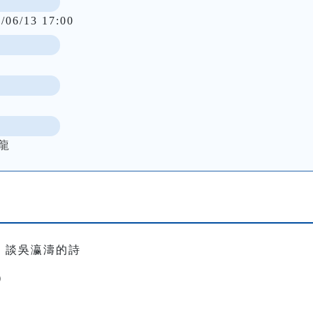
/06/13 17:00
龍
：談吳瀛濤的詩
）