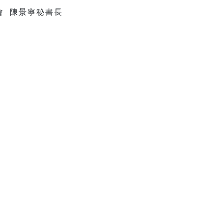
會 陳景寧秘書長