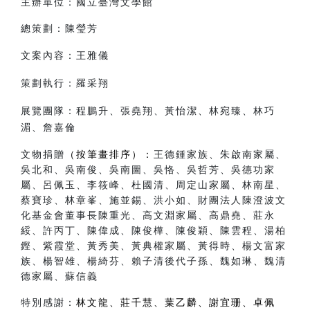
主辦單位：國立臺灣文學館
總策劃：陳瑩芳
文案內容：王雅儀
策劃執行：羅采翔
展覽團隊：程鵬升、張堯翔、黃怡潔、林宛臻、林巧
湄、詹嘉倫
文物捐贈
（按筆畫排序）
：
王德鍾家族、朱啟南家屬、
吳北和、吳南俊、吳南圖、吳恪、吳哲芳、吳德功家
屬、呂佩玉、李筱峰、杜國清、周定山家屬、林南星、
蔡寶珍、林章峯、施並錫、洪小如、財團法人陳澄波文
化基金會董事長陳重光、高文淵家屬、高鼎堯、莊永
綏、許丙丁、陳偉成、陳俊樺、陳俊穎、陳雲程、湯柏
鏗、紫霞堂、黃秀美、黃典權家屬、黃得時、楊文富家
族、楊智雄、楊綺芬、賴子清後代子孫、魏如琳、魏清
德家屬、蘇信義
特別感謝：
林文龍、莊千慧、葉乙麟、謝宜珊、卓佩