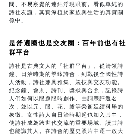
間、不易察覺的連結浮現眼前。看似單純的
詩社友誼，其實深植於家族與生活的真實關
係中。
是舒適圈也是交友圈：百年前也有社
群平台
詩社是古典文人的「社群平台」。從清領詩
鐘、日治時期的擊缽詩會，到戰後全國性詩
人活動，詩社兼具雅集、競技與交友功能。
紀念鐘、會則、詩刊、獎狀與合照，記錄詩
人們如何以限題限時創作、由詞宗評選名
次，並以元、眼、花、臚等榮銜延續科舉的
象徵。女性詩人自日治時期起也加入其中，
使詩社成為跨世代交流的重要場域。讀其詩
也能識其人。在詩會的歷史照片中逐一放大