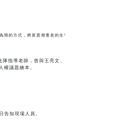
為簡的方式，將黃貴潮耆老的生平以及文學文化之重要貢獻羅列
化隊指導老師，曾與王亮文、
人權議題繪本。
當日告知現場人員。