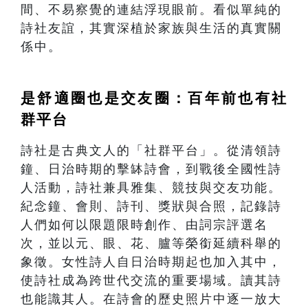
間、不易察覺的連結浮現眼前。看似單純的
詩社友誼，其實深植於家族與生活的真實關
係中。
是舒適圈也是交友圈：百年前也有社
群平台
詩社是古典文人的「社群平台」。從清領詩
鐘、日治時期的擊缽詩會，到戰後全國性詩
人活動，詩社兼具雅集、競技與交友功能。
紀念鐘、會則、詩刊、獎狀與合照，記錄詩
人們如何以限題限時創作、由詞宗評選名
次，並以元、眼、花、臚等榮銜延續科舉的
象徵。女性詩人自日治時期起也加入其中，
使詩社成為跨世代交流的重要場域。讀其詩
也能識其人。在詩會的歷史照片中逐一放大