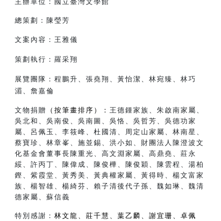
主辦單位：國立臺灣文學館
總策劃：陳瑩芳
文案內容：王雅儀
策劃執行：羅采翔
展覽團隊：程鵬升、張堯翔、黃怡潔、林宛臻、林巧
湄、詹嘉倫
文物捐贈
（按筆畫排序）
：
王德鍾家族、朱啟南家屬、
吳北和、吳南俊、吳南圖、吳恪、吳哲芳、吳德功家
屬、呂佩玉、李筱峰、杜國清、周定山家屬、林南星、
蔡寶珍、林章峯、施並錫、洪小如、財團法人陳澄波文
化基金會董事長陳重光、高文淵家屬、高鼎堯、莊永
綏、許丙丁、陳偉成、陳俊樺、陳俊穎、陳雲程、湯柏
鏗、紫霞堂、黃秀美、黃典權家屬、黃得時、楊文富家
族、楊智雄、楊綺芬、賴子清後代子孫、魏如琳、魏清
德家屬、蘇信義
特別感謝：
林文龍、莊千慧、葉乙麟、謝宜珊、卓佩