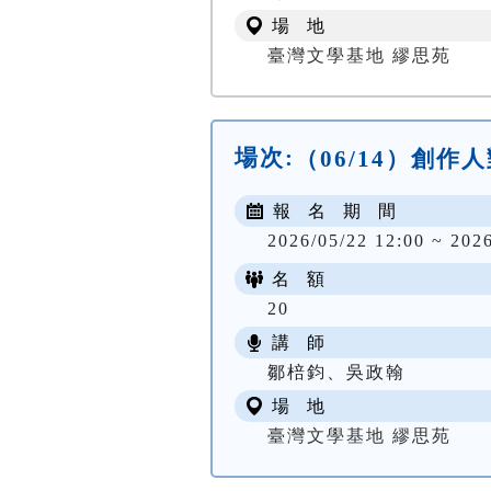
場 地
臺灣文學基地 繆思苑
場次:
（06/14）創
報 名 期 間
2026/05/22 12:00 ~ 202
名 額
20
講 師
鄒棓鈞、吳政翰
場 地
臺灣文學基地 繆思苑