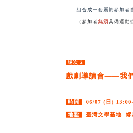
組合成一套屬於參加者自
（參加者
無須
具備運動
場次 2
戲劇導讀會——我
時間
06/07 (日) 13:00
地點
臺灣文學基地 繆