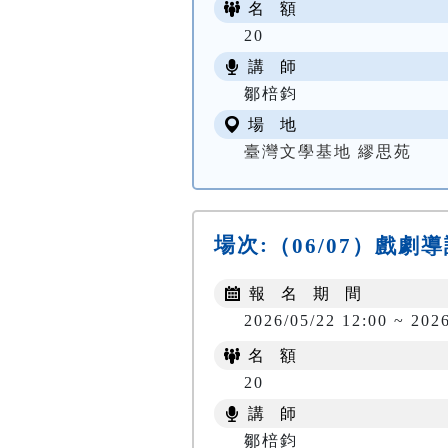
名 額
20
講 師
鄒棓鈞
場 地
臺灣文學基地 繆思苑
場次:
（06/07）戲
報 名 期 間
2026/05/22 12:00 ~ 202
名 額
20
講 師
鄒棓鈞