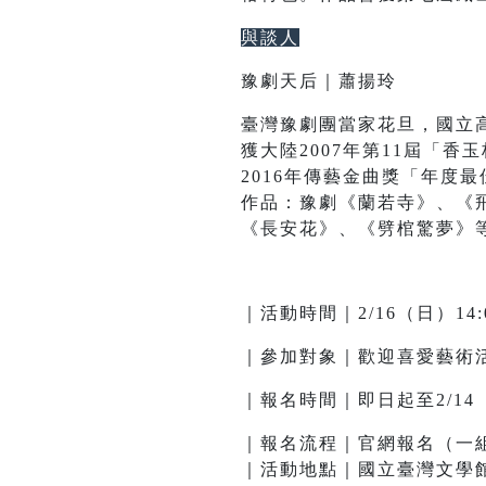
與談人
豫劇天后｜蕭揚玲
臺灣豫劇團當家花旦，國立
獲大陸2007年第11屆「香
2016年傳藝金曲獎「年度
作品：豫劇《蘭若寺》、《
《長安花》、《劈棺驚夢》
｜
活動時間
｜
2/16（日）14:0
｜
參加對象
｜
歡迎喜愛藝術
｜
報名時間
｜
即日起至2/14
｜
報名流程
｜
官網報名（一
｜
活動地點
｜
國立臺灣文學