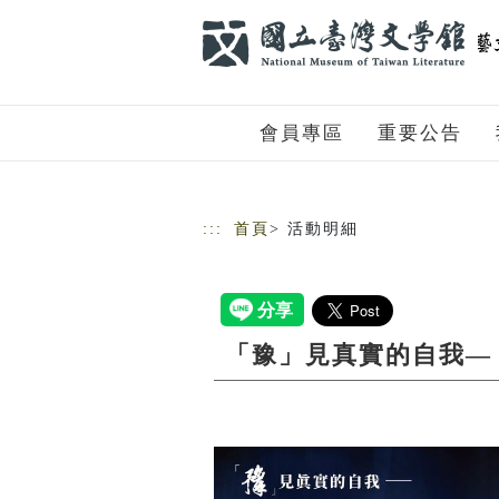
跳到主要內容
網站導覽
會員專區
重要公告
:::
首頁
> 活動明細
「豫」見真實的自我—