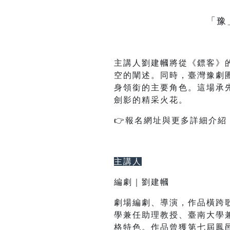
「豫
主講人劉建幗將從《鏢客》
空的闡述。同時，臺灣豫劇
身領銜的主要角色。這場承
劍影的精采火花。
👉報名網址與更多詳細介紹
主講人
編劇｜劉建幗
劇場編劇、導演，作品橫跨
學兼任助理教授、臺南大學兼
格特色。作品曾獲第七屆鳳邑