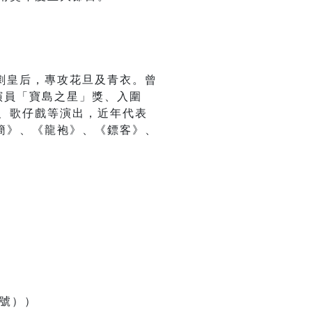
劇皇后，專攻花旦及青衣。曾
大演員「寶島之星」獎、入圍
劇、歌仔戲等演出，近年代表
簡》、《龍袍》、《鏢客》、
1號））