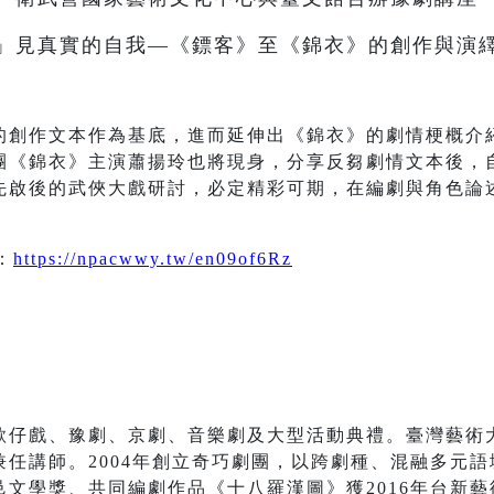
」見真實的自我—《鏢客》至《錦衣》的創作與演
的創作文本作為基底，進而延伸出《錦衣》的劇情梗概介
團《錦衣》主演蕭揚玲也將現身，分享反芻劇情文本後，
先啟後的武俠大戲研討，必定精彩可期，在編劇與角色論
：
https://npacwwy.tw/en09of6Rz
歌仔戲、豫劇、京劇、音樂劇及大型活動典禮。臺灣藝術
任講師。2004年創立奇巧劇團，以跨劇種、混融多元
文學獎、共同編劇作品《十八羅漢圖》獲2016年台新