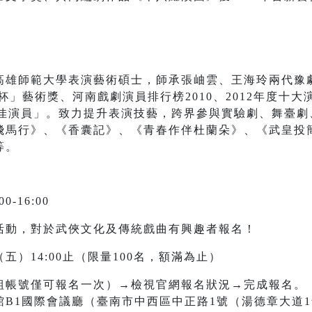
高雄師範大學表演藝術碩士，師承張岫雲、王海玲兩代豫
玉杯」藝術獎、河南戲劇演員排行榜2010、2012年度十
最佳演員」。致力提升表演技藝，跨界參與實驗劇、舞臺
飛馬行》、《香囊記》、《青春作伴杜蘭朵》、《武皇投
等。
0-16:00
活動，對於武俠文化及傳統戲曲有興趣者報名！ 
（五）14:00止（限量100名，額滿為止）
組帳號僅可報名一次）→檢視官網報名狀況→完成報名。
館B1國際會議廳（臺南市中西區中正路1號（湯德章大道