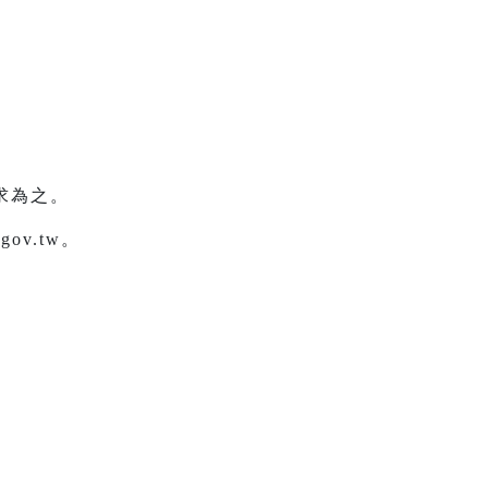
求為之。
ov.tw。