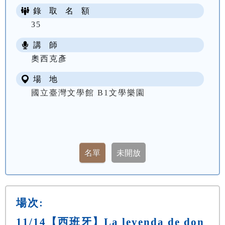
錄 取 名 額
35
講 師
奧西克彥
場 地
國立臺灣文學館 B1文學樂園
場次:
11/14【西班牙】La leyenda de don