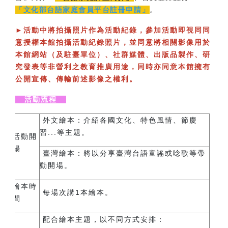
「文化部台語家庭會員平台註冊申請」
。
►
活動中將拍攝照片作為活動紀錄，參加活動即視同同
意授權本館拍攝活動紀錄照片，並同意將相關影像用於
本館網站（及駐臺單位）、社群媒體、出版品製作、研
究發表等非營利之教育推廣用途，同時亦同意本館擁有
公開宣傳、傳輸前述影像之權利。
活動流程
外文繪本：
介紹各國文化、特色風情、節慶
習...等主題。
活動開
場
臺灣繪本：
將以分享臺灣台語童謠或唸歌等帶
動開場。
繪本時
每場次講1本繪本。
間
配合繪本主題，以不同方式安排：