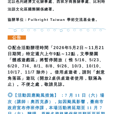
北以色列經濟文化辧事處、西班牙商務辧事處、比利時
法語文化區國際關係總署。
協辦單位：Fulbright Taiwan 學術交流基金會。
公告
◎
配合活動辦理時間「
2026
年
5
月
2
日～
11
月
21
日期間」特定週六上午
9
點～
12
點，文學樂園
「體感遊戲區」將暫停開放（
惟 5/16、5/23
、
6/20
、
7/4
、
8/1
、
8/8
、
9/26
、
10/3
、
10/10
、
10/17
、
11/7
除外）。借用桌遊者，請到「創意
角落區」遊玩（開放
2
桌供桌遊者使用，額滿為
止）。不便之處，敬請見諒。
◎
【活動因應颱風措施】 ：7 月 11 日（六）場
次（講師：奧西克彥），如因颱風影響，臺南市
政府宣布停班停課，本場活動將延期至 11 月 7
日（六） 辦理。原報名資格將保留並順延至延期