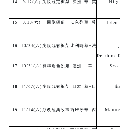
Nigel B
14
9/12(六)
跳脫既定框架
澳洲
華+英
15
9/19(六)
圖像顛倒
以色列
華+希
Eden Hen
16
10/24(六)
跳脫既有框架
比利時
華+法
丁徳
Delphine De 
Scott Wr
17
10/31(六)
翻轉角色設定
澳洲
華
18
11/07(六)
跳脫既有框架
日本
華+日
奧西克
Manuel S
19
11/14(六)
顛覆經典故事
西班牙
華+西