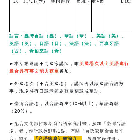
Laura V
20
11/21(六)
雙向翻閱
西班牙
華+西
語言：臺灣台語（臺）、華語（華） 、美語（美）、
英語（英）、日語（日）、法語（法）、西班牙語
（西）、希伯來語（希）
►
本活動邀請不同國家講師，唯
美國場次以全美語進行
適合具有英文能力孩童
參加。
►
外國場次（不含美國場），講師將以該國語言說故
事，現場將有口譯老師為孩童翻譯成華語。
►
臺灣台語場，以台語為主(80%以上)，華語為輔
（20%）。
►
配合文化部推動培育台語家庭計畫，參加『臺灣台語
場』者，預計認列點數1點。有關『台語家庭會會員平
台』簡介：
「台語家庭計畫簡介」
、會員登錄註冊：