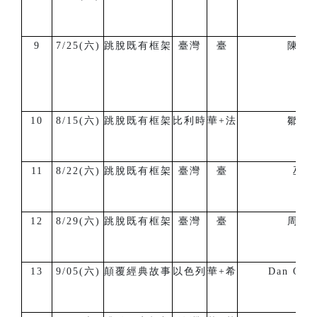
9
7/25(六)
跳脫既有框架
臺灣
臺
陳韋
10
8/15(六)
跳脫既有框架
比利時
華+法
鄒宏
11
8/22(六)
跳脫既有框架
臺灣
臺
巫瓦
12
8/29(六)
跳脫既有框架
臺灣
臺
周祐
13
9/05(六)
顛覆經典故事
以色列
華+希
Dan Orlo