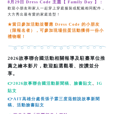
8月29日 Dress Code 主題【 Family Day 】：
歡迎小朋友和家人一起穿上穿庭服裝或配戴相同配件，
大方秀出最有愛的家庭造型！
★
當日參加活動並響應 Dress Code 的小朋友
（限報名者），可參加現場扭蛋活動獲得一份小
禮物喔！
2026故事聯合國活動相關報導及駐臺單位推
薦之繪本影片，歡迎點選觀看、按讚並分
享。
👉
2026故事聯合國活動新聞稿
、
臉書貼文
、
IG
貼文
👉AIT高雄分處長張子霖三度蒞館說故事新聞
稿
、
活動臉書貼文