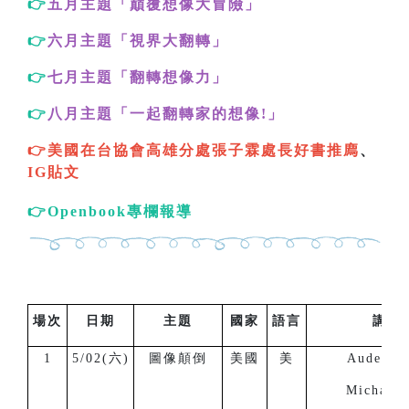
👉
五月主題「巔覆想像大冒險
」
👉
六月主題「視界大翻轉
」
👉
七月主題「翻轉想像力
」
👉
八月主題「一起翻轉家的想像!
」
👉美國在台協會高雄分處張子霖處長好書
推廌
、
IG貼文
👉Openbook專欄報導
場次
日期
主題
國家
語言
講 
1
5/02(六)
圖像顛倒
美國
美
Auden G
Michael 