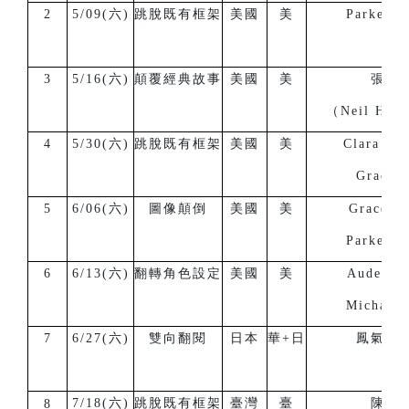
2
5/09(六)
跳脫既有框架
美國
美
Parker B
3
5/16(六)
顛覆經典故事
美國
美
張子
（Neil H. 
4
5/30(六)
跳脫既有框架
美國
美
Clara Gr
Grace B
5
6/06(六)
圖像顛倒
美國
美
Grace B
Parker B
6
6/13(六)
翻轉角色設定
美國
美
Auden G
Michael 
7
6/27(六)
雙向翻閱
日本
華+日
鳳氣至
7/18(六)
跳脫既有框架
臺灣
臺
陳正
8