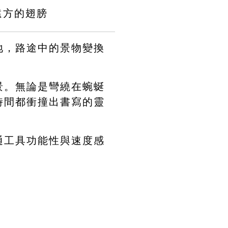
遠方的翅膀
地，路途中的景物變換
景。無論是彎繞在蜿蜒
時間都衝撞出書寫的靈
通工具功能性與速度感