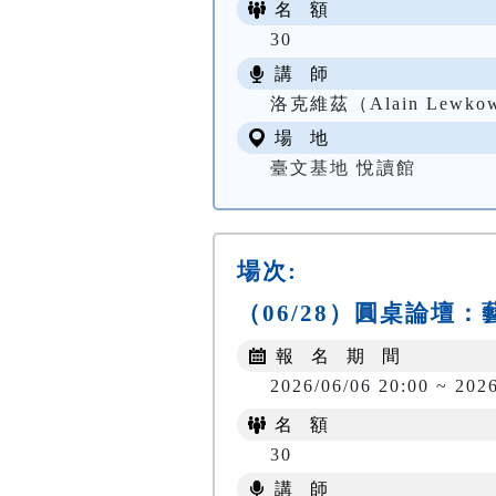
名 額
30
講 師
洛克維茲（Alain Lewk
場 地
臺文基地 悅讀館
場次:
（06/28）圓桌論
報 名 期 間
2026/06/06 20:00 ~ 202
名 額
30
講 師