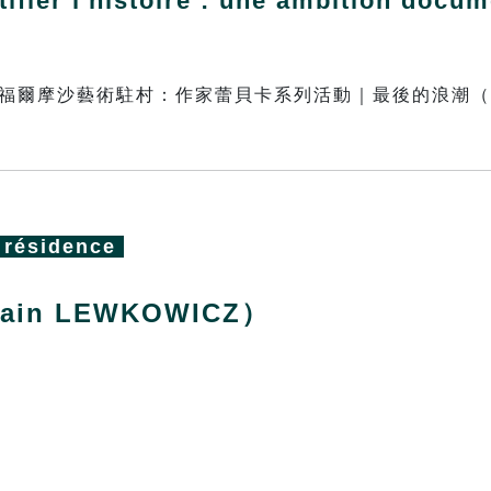
ifier l'histoire : une ambition docum
résidence
ain LEWKOWICZ）