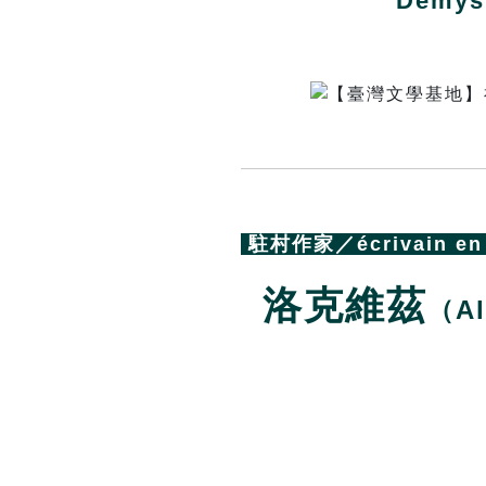
Démyst
駐村作家／écrivain en 
洛克維茲
（Al