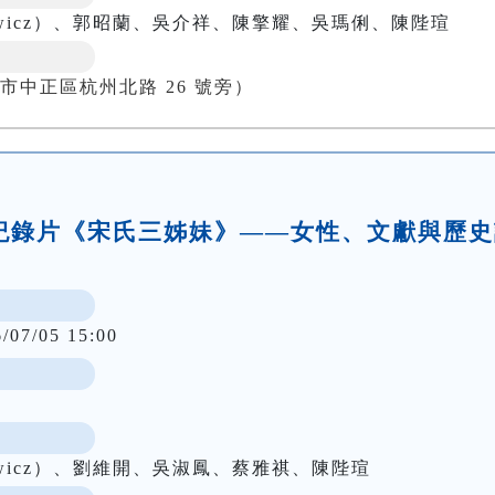
wkowicz）、郭昭蘭、吳介祥、陳擎耀、吳瑪俐、陳陛瑄
市中正區杭州北路 26 號旁）
壇：紀錄片《宋氏三姊妹》——女性、文獻與歷
6/07/05 15:00
wkowicz）、劉維開、吳淑鳳、蔡雅祺、陳陛瑄