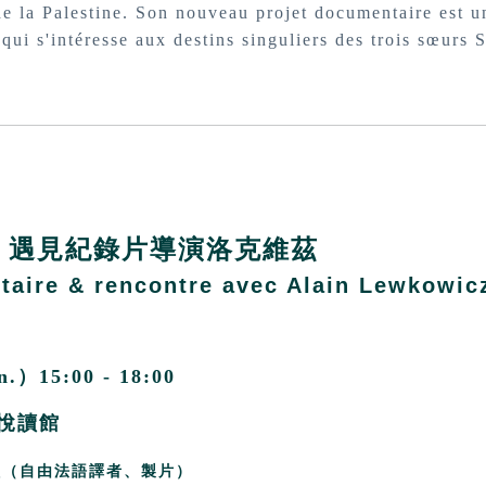
 de la Palestine. Son nouveau projet documentaire est u
 qui s'intéresse aux destins singuliers des trois sœurs 
：遇見紀錄片導演洛克維茲
taire & rencontre avec Alain Lewkowic
）15:00 - 18:00
悅讀館
瑄
（自由法語譯者、製片）