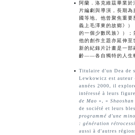
阿蘭．洛克維茲畢業於法國
片編劇與導演，長期為廣
國等地。他曾聚焦重要
義上毛澤東的故鄉》）
的一個少數民族》）；
他的創作主題亦延伸至
新的紀錄片計畫是一部
齡——各自獨特的人生
Titulaire d'un Dea de 
Lewkowicz est auteur e
années 2000, il explo
intéressé à leurs figu
de Mao
», «
Shaoshan 
de société et leurs bl
programmé d'une mino
: génération rétrocess
aussi à d'autres régio