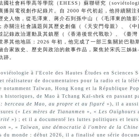
社會科學高等學院（EHESS）蘇聯研究（soviétolo
播與電視創作紀錄片。自 2000 年代初起，他持續關
歷史人物，從毛澤東、蔣介石到孫中山（《毛澤東的陰影
；亦關注社會議題與其歷史創傷（《天安門母親》、《中
並記錄政治運動及其鎮壓（《香港後世代戰歌》、《臺灣 
世界其他地區：2026 年初，他完成了一部三集關於巴勒
融合家族史、歷史與政治的敘事作品，聚焦於宋氏三姊妹
軌跡。
soviétologie à l'Ecole des Hautes Études en Sciences 
t réalisateur de documentaires pour la radio et la télé
re notamment Taïwan, Hong Kong et la République Popul
res historiques, de Mao à Tchang Kaï-shek en passant 
: berceau de Mao, au propre et au figuré
»), il a auss
essures («
Les mères de Tiananmen
», «
Les Ouïghours d
rité
») ; et il a documenté les luttes politiques et leur
ion
», «
Taïwan, une démocratie à l'ombre de la Chine
ns du monde : début 2026, il a finalisé une série docum