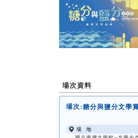
場次資料
場次:
糖分與鹽分文學
場 地
國立臺灣文學館─文學步