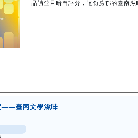
賞——臺南文學滋味
道