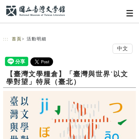
跳到主要內容
網站導覽
:::
首頁
> 活動明細
中文
【臺灣文學糧倉】「臺灣與世界˙以文
學對望」特展（臺北）