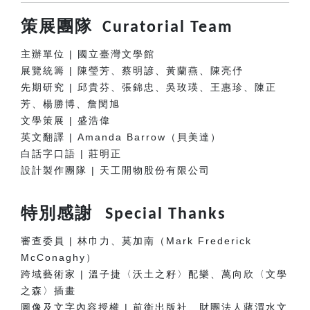
策展團隊
Curatorial Team
主辦單位 | 國立臺灣文學館
展覽統籌 | 陳瑩芳、蔡明諺、黃蘭燕、陳亮伃
先期研究 | 邱貴芬、張錦忠、吳玫瑛、王惠珍、陳正
芳、楊勝博、詹閔旭
文學策展 | 盛浩偉
英文翻譯 | Amanda Barrow（貝美達）
白話字口語 | 莊明正
設計製作團隊
| 天工開物股份有限公司
特別感謝
Special Thanks
審查委員 | 林巾力、莫加南（Mark Frederick
McConaghy）
跨域藝術家 | 溫子捷〈沃土之籽〉配樂、萬向欣〈文學
之森〉插畫
圖像及文字內容授權 | 前衛出版社、財團法人蔣渭水文