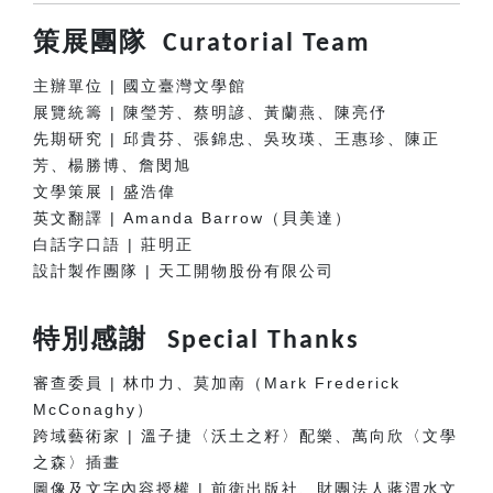
策展團隊
Curatorial Team
主辦單位 | 國立臺灣文學館
展覽統籌 | 陳瑩芳、蔡明諺、黃蘭燕、陳亮伃
先期研究 | 邱貴芬、張錦忠、吳玫瑛、王惠珍、陳正
芳、楊勝博、詹閔旭
文學策展 | 盛浩偉
英文翻譯 | Amanda Barrow（貝美達）
白話字口語 | 莊明正
設計製作團隊
| 天工開物股份有限公司
特別感謝
Special Thanks
審查委員 | 林巾力、莫加南（Mark Frederick
McConaghy）
跨域藝術家 | 溫子捷〈沃土之籽〉配樂、萬向欣〈文學
之森〉插畫
圖像及文字內容授權 | 前衛出版社、財團法人蔣渭水文