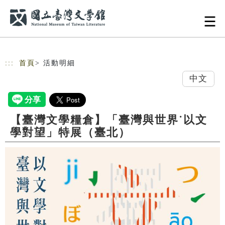
跳到主要內容
網站導覽
:::
首頁
> 活動明細
中文
【臺灣文學糧倉】「臺灣與世界˙以文
學對望」特展（臺北）