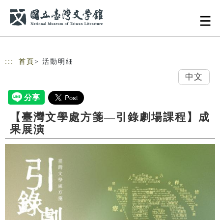
跳到主要內容
網站導覽
:::
首頁
> 活動明細
中文
【臺灣文學處方箋—引錄劇場課程】成
果展演