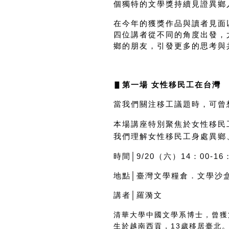
個獨特的文學獎持續見證異鄉
在今年的獲獎作品與讀者見面
四位講者從不同的角度出發，
鄉的朋友，引發更多的思考與
▋
第一場 女性移民工在台灣
當我們關注移工議題時，可曾
本場講座特別聚焦於女性移民
我們理解女性移民工身處異鄉
時間│9/20（六）14：00-16
地點│臺灣文學糧倉．文學沙
講者│羅漪文
清華大學中國文學系博士，曾獲
生於越南西貢，
13
歲移居臺北