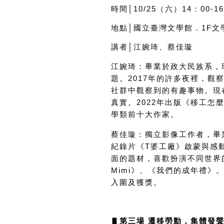
時間│10/25（六）14：00-1
地點│國立臺灣文學館．1F
講者│江婉琦、蔡佳璇
江婉琦：畢業於政大民族系，
題。
2017
年的許多夜裡，觀
社群中觀察到的有趣事物。現
真實。
2022
年出版《移工怎
學類前十大作家。
蔡佳璇：
獨立影像工作者，畢
紀錄片《
T
婆工廠》啟蒙與感
面的題材，喜歡扮演不同世界
Mimi》、《我們的成年禮
入圍及獲獎。
▋
第三場 遷移勞動，集體發