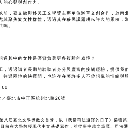
人的心聲與創作力。
以前，臺文館與移民工文學獎主辦單位瀚草文創合作，於南
尤其聚焦於女性群體，透過其在移民議題耕耘許久的累積，
共鳴。
想過其中的女性是否背負著更多複雜的處境？
工，透過講者長期的聆聽者身分與豐富的接觸經驗，提供我
、往返兩地的抉擇間，也許存在著許多人不曾想像的情緒與
：00
盒／臺北市中正區杭州北路26號
第八屆臺北文學獎散文首獎，以《我當司法通譯的日子》榮獲第
。目前在大學教授現代中文基礎寫作，並從事中越文筆譯、司法