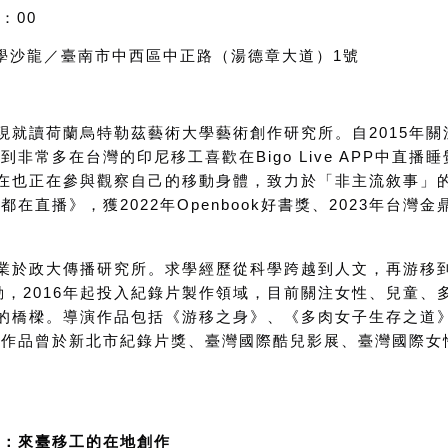
6：00
文學沙龍／臺南市中西區中正路（湯德章大道）1號
現就讀荷蘭烏特勒茲藝術大學藝術創作研究所。自
2015
年關
察到非常多在台灣的印尼移工喜歡在
Bigo Live APP
中直播睡
在也正在參與觀察自己的移動身體，致力於「非主流敘事」
麼都在直播》，獲
2022
年
Openbook
好書獎、
2023
年台灣金
業於政大傳播研究所。求學經歷從科學跨越到人文，再游移
動，
2016
年起投入紀錄片製作領域，目前關注女性、兒童、
的橋樑。導演作品包括《游移之身》、《多肉女子生存之道》
》。作品曾於新北市紀錄片獎、臺灣國際酷兒影展、臺灣國際
聲：來臺移工的在地創作