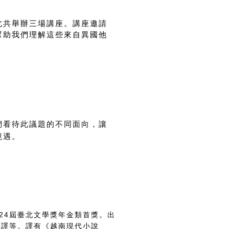
北共舉辦三場講座。講座邀請
幫助我們理解這些來自異國他
們看待此議題的不同面向，讓
境遇。
24
屆臺北文學獎年金類首獎。出
通譯等。
譯有《越南現代小說