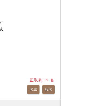
可
成
正取剩
19
名