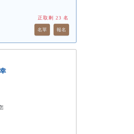
正取剩
23
名
要幸
怎
，