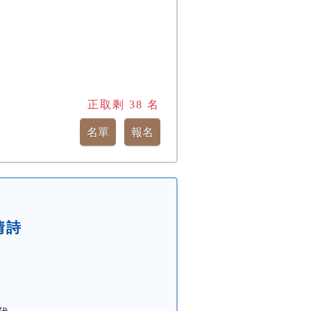
正取剩
38
名
情詩