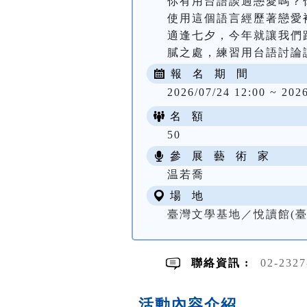
你有用台語談過戀愛嗎？
使用這個語言經歷著戀愛
適逢七夕，今年就讓我們
膩之處，練習用台語討論
報 名 期 間
2026/07/24 12:00 ~ 2026
名 額
50
參 展 藝 術 家
温若喬
場 地
臺灣文學基地／悅讀館(臺
聯絡資訊 :
02-2327
活動內容介紹