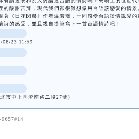
你有讀過或和別人討論過台語的情詩嗎？島嶼上的世世代
裡的酸甜苦辣，現代我們卻很難想像用台語談戀愛的情景
跟著《日花閃爍》作者温若喬，一同感受台語談情說愛的
讀詩的感受，並且親自提筆寫下一首台語情詩吧！
/08/23 11:59
北市中正區濟南路二段27號)
-9657#14