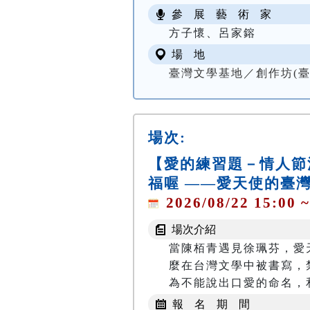
參 展 藝 術 家
方子懷、呂家鎔
場 地
臺灣文學基地／創作坊(臺
場次:
【愛的練習題－情人節
福喔 ——愛天使的臺
2026/08/22 15:00 ~
場次介紹
當陳栢青遇見徐珮芬，愛
麼在台灣文學中被書寫，禁
為不能說出口愛的命名，
報 名 期 間