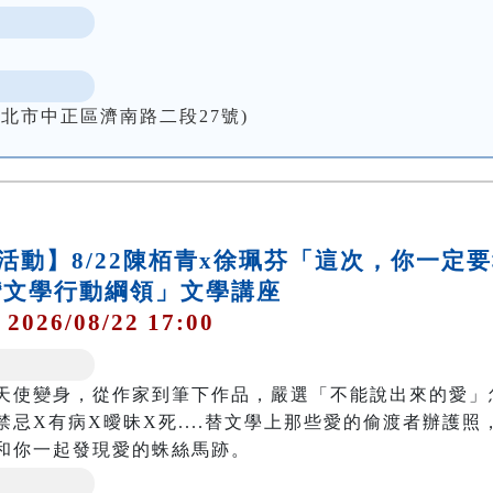
北市中正區濟南路二段27號)
活動】8/22陳栢青x徐珮芬「這次，你一定
灣文學行動綱領」文學講座
 2026/08/22 17:00
天使變身，從作家到筆下作品，嚴選「不能說出來的愛」
忌X有病X曖昧X死....替文學上那些愛的偷渡者辦護照
和你一起發現愛的蛛絲馬跡。