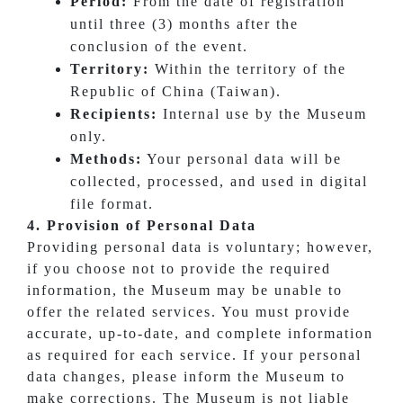
Period:
From the date of registration
until three (3) months after the
conclusion of the event.
Territory:
Within the territory of the
Republic of China (Taiwan).
Recipients:
Internal use by the Museum
only.
Methods:
Your personal data will be
collected, processed, and used in digital
file format.
4. Provision of Personal Data
Providing personal data is voluntary; however,
if you choose not to provide the required
information, the Museum may be unable to
offer the related services. You must provide
accurate, up-to-date, and complete information
as required for each service. If your personal
data changes, please inform the Museum to
make corrections. The Museum is not liable