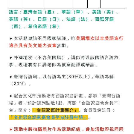
語言：臺灣台語（臺）、華語（華） 、美語（美）、
英語（英）、日語（日）、法語（法）、西班牙語
（西）、希伯來語（希）
►
本活動邀請不同國家講師，唯
美國場次以全美語進行
適合具有英文能力孩童
參加。
►
外國場次（不含美國場），講師將以該國語言說故
事，現場將有口譯老師為孩童翻譯成華語。
►
臺灣台語場，以台語為主(80%以上)，華語為輔
（20%）。
►
配合文化部推動培育台語家庭計畫，參加『臺灣台語
場』者，預計認列點數1點。有關『台語家庭會會員平
台』簡介：
「台語家庭計畫簡介」
、會員登錄註冊：
「文化部台語家庭會員平台註冊申請」
。
►
活動中將拍攝照片作為活動紀錄，參加活動即視同同