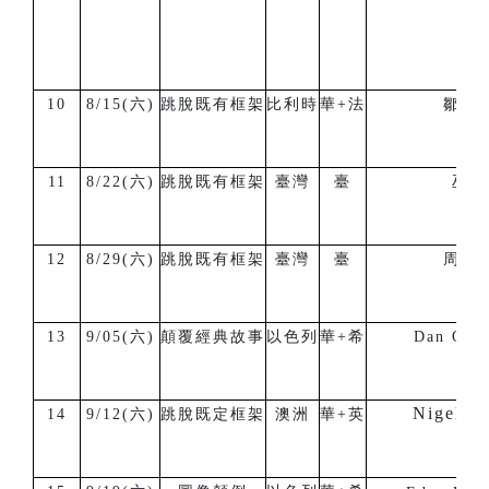
10
8/15(六)
跳脫既有框架
比利時
華+法
鄒宏
11
8/22(六)
跳脫既有框架
臺灣
臺
巫瓦
12
8/29(六)
跳脫既有框架
臺灣
臺
周祐
13
9/05(六)
顛覆經典故事
以色列
華+希
Dan Orlo
Nigel B
14
9/12(六)
跳脫既定框架
澳洲
華+英