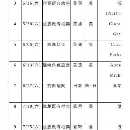
3
5/16(六)
顛覆經典故事
美國
美
張子
（Neil H. 
4
5/30(六)
跳脫既有框架
美國
美
Clara Gr
Grace B
5
6/06(六)
圖像顛倒
美國
美
Grace B
Parker B
6
6/13(六)
翻轉角色設定
美國
美
Auden G
Michael 
7
6/27(六)
雙向翻閱
日本
華+日
鳳氣至
7/18(六)
跳脫既有框架
臺灣
臺
陳正
8
9
7/25(六)
跳脫既有框架
臺灣
臺
陳韋