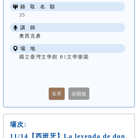
錄 取 名 額
35
講 師
奧西克彥
場 地
國立臺灣文學館 B1文學樂園
場次:
11/14【西班牙】La leyenda de don