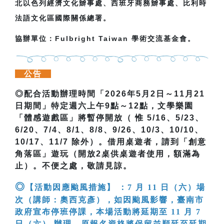
北以色列經濟文化辧事處、西班牙商務辧事處、比利時
法語文化區國際關係總署。
協辦單位：Fulbright Taiwan 學術交流基金會。
公告
◎
配合活動辦理時間「
2026
年
5
月
2
日～
11
月
21
日期間」特定週六上午
9
點～
12
點，文學樂園
「體感遊戲區」將暫停開放（
惟 5/16、5/23
、
6/20
、
7/4
、
8/1
、
8/8
、
9/26
、
10/3
、
10/10
、
10/17
、
11/7
除外）。借用桌遊者，請到「創意
角落區」遊玩（開放
2
桌供桌遊者使用，額滿為
止）。不便之處，敬請見諒。
◎
【活動因應颱風措施】 ：7 月 11 日（六）場
次（講師：奧西克彥），如因颱風影響，臺南市
政府宣布停班停課，本場活動將延期至 11 月 7
日（六） 辦理。原報名資格將保留並順延至延期