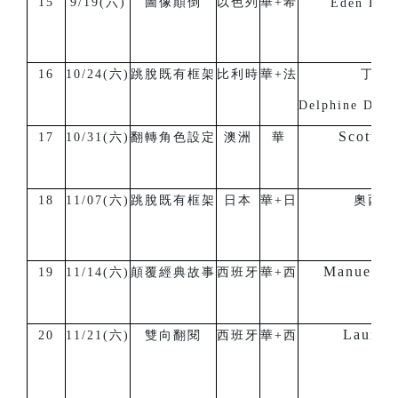
15
9/19(六)
圖像顛倒
以色列
華+希
Eden Hen
16
10/24(六)
跳脫既有框架
比利時
華+法
丁徳
Delphine De 
Scott Wr
17
10/31(六)
翻轉角色設定
澳洲
華
18
11/07(六)
跳脫既有框架
日本
華+日
奧西克
Manuel S
19
11/14(六)
顛覆經典故事
西班牙
華+西
Laura V
20
11/21(六)
雙向翻閱
西班牙
華+西