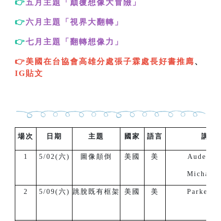
👉
五月主題「巔覆想像大冒險
」
👉
六月主題「視界大翻轉
」
👉
七月主題「翻轉想像力
」
👉美國在台協會高雄分處張子霖處長好書
推廌
、
IG貼文
場次
日期
主題
國家
語言
講 
1
5/02(六)
圖像顛倒
美國
美
Auden G
Michael 
2
5/09(六)
跳脫既有框架
美國
美
Parker B