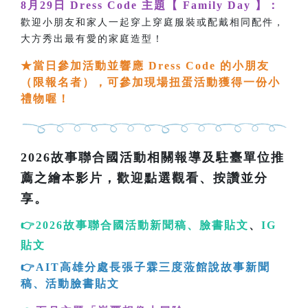
8月29日 Dress Code 主題【 Family Day 】：
歡迎小朋友和家人一起穿上穿庭服裝或配戴相同配件，
大方秀出最有愛的家庭造型！
★
當日參加活動並響應 Dress Code 的小朋友
（限報名者），可參加現場扭蛋活動獲得一份小
禮物喔！
2026故事聯合國活動相關報導及駐臺單位推
薦之繪本影片，歡迎點選觀看、按讚並分
享。
👉
2026故事聯合國活動新聞稿
、
臉書貼文
、
IG
貼文
👉AIT高雄分處長張子霖三度蒞館說故事新聞
稿
、
活動臉書貼文