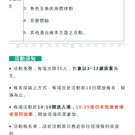
動
3. 角色互換的身體律動
4 .音樂體驗
5.
其他適合繪本主題之活動。
活動須知
♦ 活動免費，每場次限35人，對
象以3~12歲孩童
為
主。
♦ 報名採線上方式，每場次於活動前10日開放報名，額
滿為止。
♦ 每場活動於
10:10開放入場，
10:25後仍未抵達會場
者視同放棄
，開放現場民眾參加。
♦ 活動報名者，請於活動當日務必前往現場報到並簽
到。