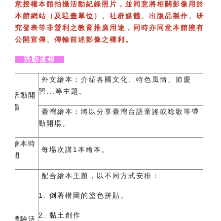
意授權本館拍攝活動紀錄照片，並同意將相關影像用於
本館網站（及駐臺單位）、社群媒體、出版品製作、研
究發表等非營利之教育推廣用途，同時亦同意本館擁有
公開宣傳、傳輸前述影像之權利。
活動流程
外文繪本：
介紹各國文化、特色風情、節慶
習...等主題。
活動開
場
臺灣繪本：
將以分享臺灣台語童謠或唸歌等帶
動開場。
繪本時
每場次講1本繪本。
間
配合繪本主題，以不同方式安排：
1. 倒著構圖的塗色拼貼。
2. 黏土創作
體驗活