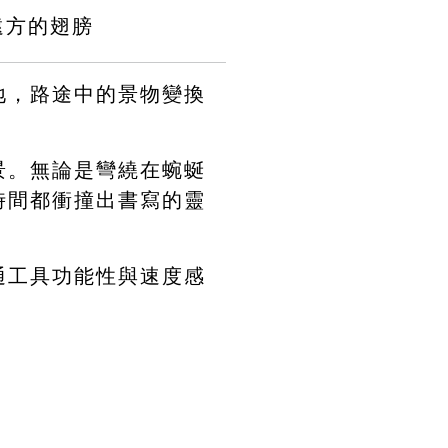
遠方的翅膀
地，路途中的景物變換
景。無論是彎繞在蜿蜒
時間都衝撞出書寫的靈
通工具功能性與速度感