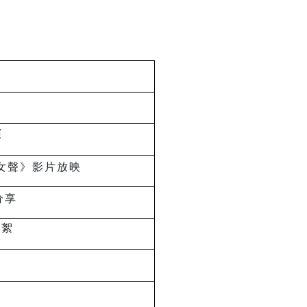
演
女聲》影片放映
分享
花絮