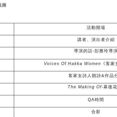
戲團
活動開場
講者、演出者介紹
導演的話
-
彭雅玲導
Voices Of Hakka Women
《客家
客家女詩人朗詩
&
作品
The Making Of-
幕後
QA
時間
合影