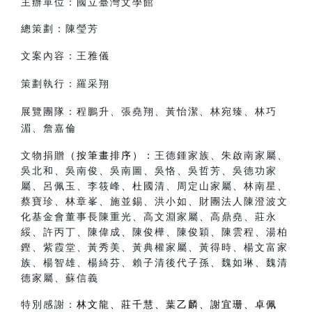
主辦單位：國立臺灣文學館
總策劃：陳瑩芳
文案內容：王雅儀
策劃執行：羅采翔
展覽團隊：程鵬升、張堯翔、黃怡潔、林宛臻、林巧
湄、詹嘉倫
文物捐贈
（按筆畫排序）
：
王德鍾家族、朱啟南家屬、
吳北和、吳南俊、吳南圖、吳恪、吳哲芳、吳德功家
屬、呂佩玉、李筱峰、杜國清、周定山家屬、林南星、
蔡寶珍、林章峯、施並錫、洪小如、財團法人陳澄波文
化基金會董事長陳重光、高文淵家屬、高鼎堯、莊永
綏、許丙丁、陳偉成、陳俊樺、陳俊穎、陳雲程、湯柏
鏗、紫霞堂、黃秀美、黃典權家屬、黃得時、楊文富家
族、楊智雄、楊綺芬、賴子清後代子孫、魏如琳、魏清
德家屬、蘇信義
特別感謝：
林文龍、莊千慧、葉乙麟、謝宜珊、卓佩