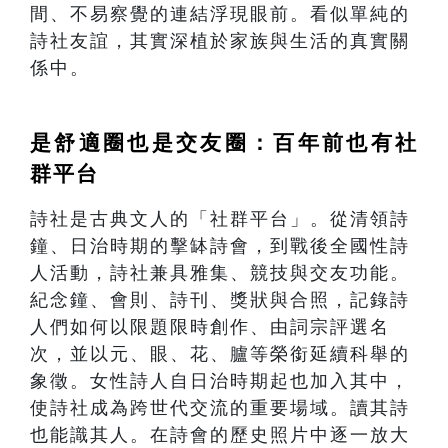
間、不易察覺的連結浮現眼前。看似單純的
詩社友誼，其實深植於家族與生活的真實關
係中。
是舒適圈也是交友圈：百年前也有社
群平台
詩社是古典文人的「社群平台」。從清領詩
鐘、日治時期的擊缽詩會，到戰後全國性詩
人活動，詩社兼具雅集、競技與交友功能。
紀念鐘、會則、詩刊、獎狀與合照，記錄詩
人們如何以限題限時創作、由詞宗評選名
次，並以元、眼、花、臚等榮銜延續科舉的
象徵。女性詩人自日治時期起也加入其中，
使詩社成為跨世代交流的重要場域。讀其詩
也能識其人。在詩會的歷史照片中逐一放大