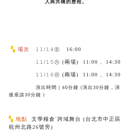
入與共構的歷程。
▚
場次
𝟷𝟷/𝟷𝟺㊄ 16:00
𝟷𝟷/𝟷𝟻㊅
(兩場) 11:00 、14:30
𝟷𝟷/𝟷𝟼㊐
(兩場) 11:00 、14:30
演出時間｜
分鐘
演出
分鐘，演
60
(
30
後座談
分鐘
30
)
▚
地點
文學糧倉˙跨域舞台 (台北市中正區
杭州北路26號旁)