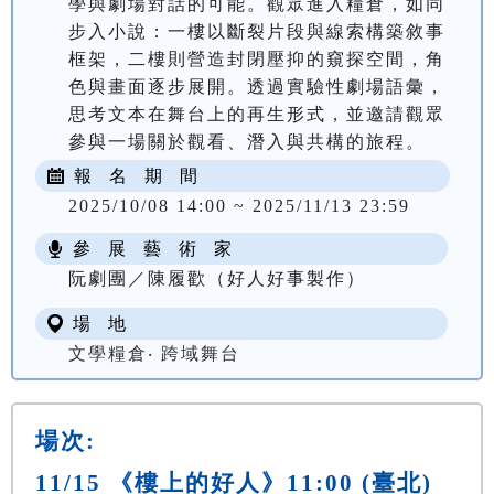
學與劇場對話的可能。觀眾進入糧倉，如同
步入小說：一樓以斷裂片段與線索構築敘事
框架，二樓則營造封閉壓抑的窺探空間，角
色與畫面逐步展開。透過實驗性劇場語彙，
思考文本在舞台上的再生形式，並邀請觀眾
報 名 期 間
2025/10/08 14:00 ~ 2025/11/13 23:59
參 展 藝 術 家
阮劇團／陳履歡（好人好事製作）
場 地
文學糧倉‧ 跨域舞台
場次:
11/15 《樓上的好人》11:00 (臺北)