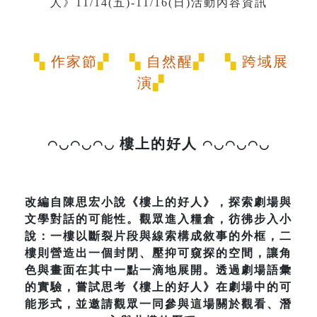
▚
作家節
▞ ▚
自然醒
▞ ▚
跨域展
演
▞
樓上的好人
◠◡◠◡◠◡
◠◡◠◡◠◡
改編自陳思宏小說《樓上的好人》，探索劇場與
文學對話的可能性。觀眾進入糧倉，彷彿步入小
說：一樓以斷裂片段與線索構成敘事的外框，二
樓則營造出一個封閉、壓抑可窺探的空間，讓角
色與畫面在其中一點一滴地展開。透過劇場語彙
的實驗，嘗試思考《樓上的好人》在劇場中的可
能形式，並邀請觀眾一同參與這場關於觀看、潛