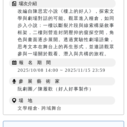
場次介紹
改編自陳思宏小說《樓上的好人》，探索文
學與劇場對話的可能。觀眾進入糧倉，如同
步入小說：一樓以斷裂片段與線索構築敘事
框架，二樓則營造封閉壓抑的窺探空間，角
色與畫面逐步展開。透過實驗性劇場語彙，
思考文本在舞台上的再生形式，並邀請觀眾
報 名 期 間
2025/10/08 14:00 ~ 2025/11/15 23:59
參 展 藝 術 家
阮劇團／陳履歡（好人好事製作）
場 地
文學糧倉‧ 跨域舞台