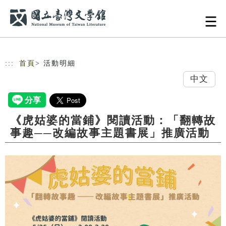
跳到主要內容
網站導覽
:::
首頁
> 活動明細
中文
《虎姑婆的當鋪》閱讀活動：「翻轉故
事趣──改編故事主題書展」推廣活動