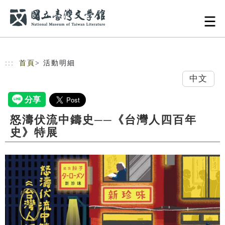
跳到主要內容
網站導覽
:::
首頁
> 活動明細
中文
怒濤伏流中鑄史──《台灣人四百年
史》特展