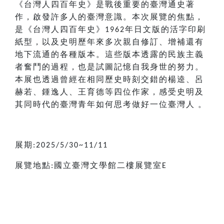
《台灣人四百年史》是戰後重要的臺灣通史著
作，啟發許多人的臺灣意識。本次展覽的焦點，
是《台灣人四百年史》
年日文版的活字印刷
1962
紙型，以及史明歷年來多次親自修訂、增補還有
地下流通的各種版本。這些版本透露的民族主義
者奮鬥的過程，也是試圖記憶自我身世的努力。
本展也透過曾經在相同歷史時刻交錯的楊逵、呂
赫若、鍾逸人、王育德等四位作家，感受史明及
其同時代的臺灣青年如何思考做好一位臺灣人
。
展期
:2025/5/30~11/11
展覽地點
國立臺灣文學館二樓展覽室
:
E