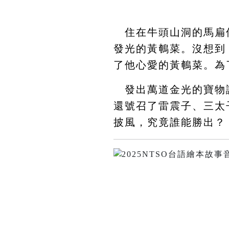
住在牛頭山洞的馬扁
發光的黃鵪菜。沒想到
了他心愛的黃鵪菜。為
發出萬道金光的寶物讓
還號召了雷震子、三太
披風，究竟誰能勝出？