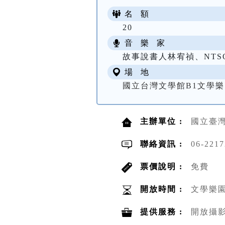
名 額
20
音 樂 家
故事說書人林宥禎、NTS
場 地
國立台灣文學館B1文學樂
主辦單位 :
國立臺
聯絡資訊 :
06-221
票價說明 :
免費
開放時間 :
文學樂園
提供服務 :
開放攝