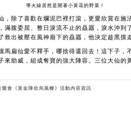
導火線居然是開著小黃花的野菜！
仙，除了喜歡在爛泥巴裡打滾，更愛欣賞在施
，滿腹委屈、整日淚流不止的贔屭，淚水沖到
了救出被壓在風神廟下的贔屭，他決定趁黑摸
馬扁仙愛不釋手，哪捨得還回去！這下子，
子來助威，組成奪寶的強大陣容。三位大仙的