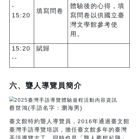
-
體驗後的心得，填
填寫問卷
15:20
寫問卷以供國立臺
灣文學館參考使
用。
15:20
賦歸
--
六、聾人導覽員簡介
蔡世鴻
(
手語名字：瀏海男
)
臺文館特約聾人導覽員，2016年通過臺文館
臺灣手語導覽培訓，擔任臺文館多年的臺灣
手語導覽志工，同時也是「聾人夢想起飛」