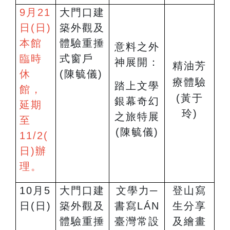
9
月21
大門口建
日(日)
築外觀及
本館
體驗重捶
意料之外
臨時
式窗戶
神展開：
精油芳
休
(陳毓儀)
療體驗
踏上文學
館，
(
黃于
銀幕奇幻
延期
玲)
之旅特展
至
(陳毓儀)
11/2(
日)辦
理。
10
月5
大門口建
文學力─
登山寫
日(日)
築外觀及
書寫LÁN
生分享
體驗重捶
臺灣常設
及繪畫