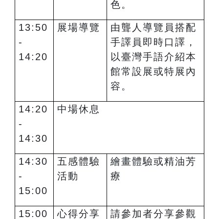
色。
13:50
展場導覽
由聾人導覽員搭配
-
手譯員即時口譯，
14:20
以臺灣手語介紹本
館常設展或特展內
容。
14:20
中場休息
-
14:30
14:30
五感體驗
繪畫體驗或精油芳
-
活動
療
15:00
15:00
心得分享
請參加者分享參觀