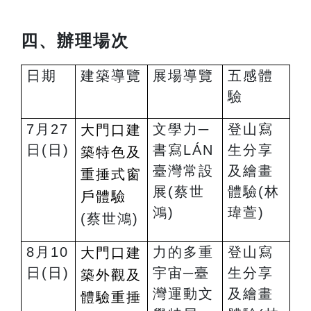
四、辦理場次
日期
建築導覽
展場導覽
五感體
驗
7
月27
文學力─
登山寫
大門口建
日(日)
書寫LÁN
生分享
築特色及
臺灣常設
及繪畫
重捶式窗
展
(
蔡世
體驗
(
林
戶體驗
鴻)
瑋萱)
(
蔡世鴻)
8
月10
力的多重
登山寫
大門口建
日(日)
宇宙─臺
生分享
築外觀及
灣運動文
及繪畫
體驗重捶