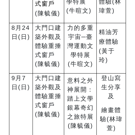
學特展
體驗
(
林
式窗戶
(
牛暄文)
瑋萱)
(
陳毓儀)
8
月24
大門口建
力的多重
精油芳
日(日)
築外觀及
宇宙─臺
療體驗
體驗重捶
灣運動文
(
黃于
式窗戶
學特展
玲)
(陳毓儀)
(
牛暄文)
9
月7
大門口建
登山寫
意料之外
日(日)
築外觀及
生分享
神展開：
體驗重捶
及
踏上文學
式窗戶
銀幕奇幻
繪畫體
(陳毓儀)
之旅特展
驗
(
林瑋
(陳毓儀)
萱)