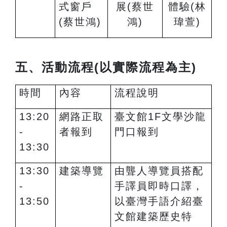
式窗戶
展
(
蔡世
體驗(
林
(蔡世鴻)
鴻)
瑋萱)
五、活動流程(以實際流程為主)
時間
內容
流程說明
13:20
網路正取
臺文館1F文學沙龍
-
者報到
門口報到
13:30
13:30
建築導覽
由聾人導覽員搭配
-
手譯員即時口譯，
13:50
以臺灣手語介紹臺
文館建築歷史特