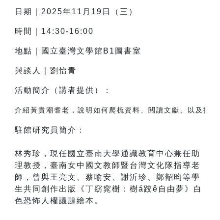
日期｜2025年11月19日（三）
時間｜14:30-16:00
地點｜國立臺灣文學館B1圖書室
與談人｜
劉怡青
活動簡介（講者提供）：
介紹黃貴潮耆老，說明如何爬梳資料、閱讀文獻、以及找尋
駐館研究員簡介：
林秀珍，現任國立臺南大學通識教育中心
兼任助
理教授，臺南女中國文教師暨台灣文化隊指導老
師，曾與王亮文、蔡喻安、謝沂珍、鄭韶昀等學
生共同創作出版《丁窈窕樹：樹á跤ê自由夢》白
色恐怖人權議題繪本。