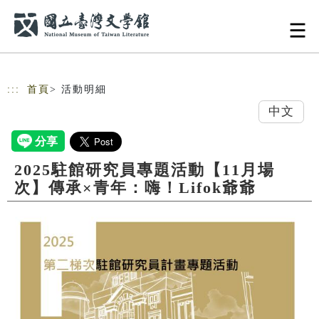
跳到主要內容
網站導覽
:::
首頁
> 活動明細
中文
2025駐館研究員專題活動【11月場
次】傳承×青年：嗨！Lifok爺爺