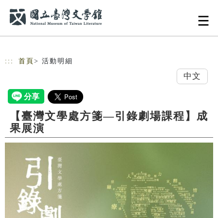
跳到主要內容
網站導覽
:::
首頁
> 活動明細
中文
【臺灣文學處方箋—引錄劇場課程】成
果展演