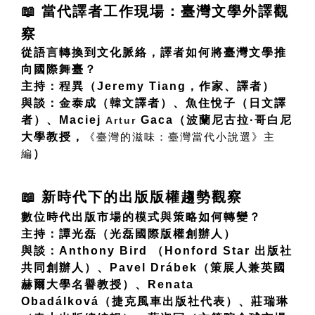
📖
當代譯者工作現場：臺灣文學外譯觀
察
從語言轉換到文化脈絡，譯者如何將臺灣文學推
向國際舞臺？
主持：程異（Jeremy Tiang，作家、譯者）
與談：金泰成（韓文譯者）、魚住悅子（日文譯
者）、Maciej 
 Gaca（波蘭尼古拉·哥白尼
Artur
大學教授，
《
臺灣的滋味：臺灣當代小說選
》主
）
編
📖
新時代下的出版版權趨勢觀察
數位時代出版市場的模式與策略如何轉變？
主持：譚光磊（光磊國際版權創辦人）
與談：Anthony Bird （Honford Star 出版社
共同創辦人）、Pavel Drábek（策展人兼英國
赫爾大學名譽教授）、Renata 
Obadálková（捷克風車出版社代表）、莊瑞琳