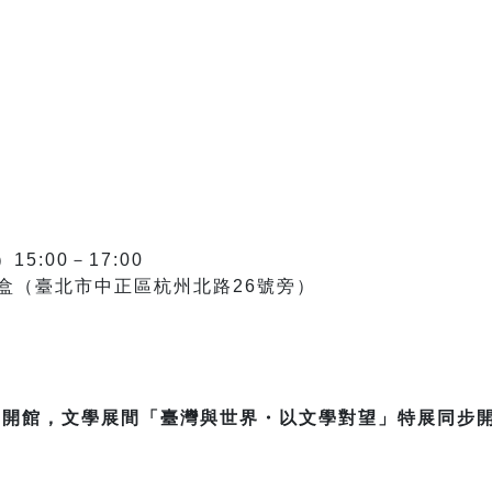
5:00－17:00
盒（臺北市中正區杭州北路26號旁）
特別開館，文學展間「臺灣與世界・以文學對望」特展同步