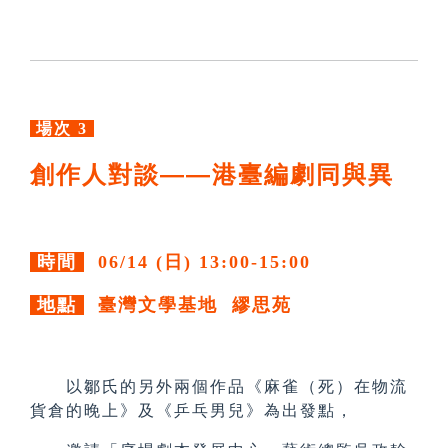
場次 3
創作人對談——港臺編劇同與異
時間
06/14 (日) 13:00-15:00
地點
臺灣文學基地 繆思苑
以鄒氏的另外兩個作品《麻雀（死）在物流
貨倉的晚上》及《乒乓男兒》為出發點，