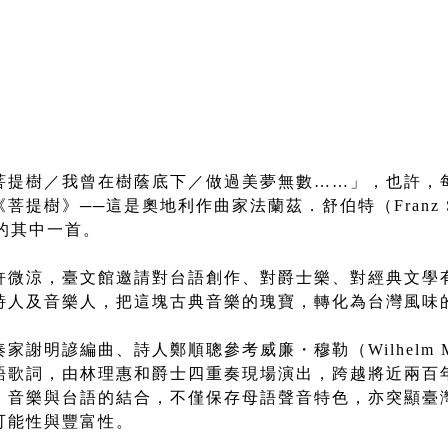
菩提樹／我曾在樹蔭底下／做過美夢無數……」，也許，
提樹》──這是奧地利作曲家法蘭茲．舒伯特（Franz Sch
e）的其中一首。
許微涼，臺文館邀請對台語創作、對爵士樂、對經典文學
詩人及音樂人，把這塊古典音樂的瑰寶，轉化為台灣風味
謝明諺編曲、詩人鄭順聰參考威廉・穆勒（Wilhelm M
語歌詞，由林理惠和爵士四重奏現場演出，跨越將近兩百
、音樂與台語的結合，不僅保存母語聲音特色，亦突顯臺
可能性與豐富性。