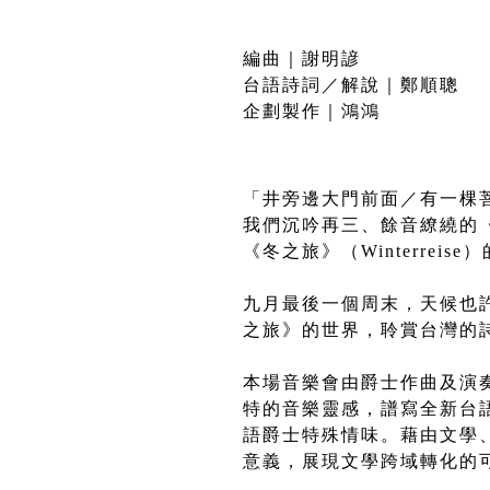
編曲｜謝明諺
台語詩詞／解說｜鄭順聰
企劃製作｜鴻鴻
「井旁邊大門前面／有一棵
我們沉吟再三、餘音繚繞的《菩
《冬之旅》（Winterreis
九月最後一個周末，天候也
之旅》的世界，聆賞台灣的
本場音樂會由爵士作曲及演奏家
特的音樂靈感，譜寫全新台
語爵士特殊情味。藉由文學
意義，展現文學跨域轉化的