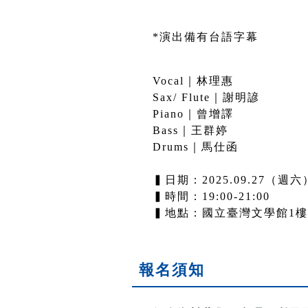
*演出備有台語字幕
Vocal｜林理惠
Sax/ Flute｜謝明諺
Piano｜曾增譯
Bass｜王群婷
Drums｜馬仕函
▍日期：2025.09.27（週六
▍時間：19:00-21:00
▍地點：國立臺灣文學館1
報名須知