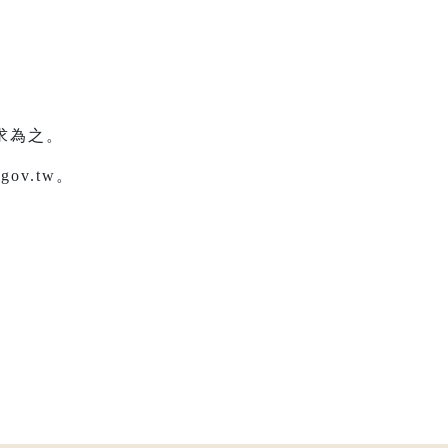
求為之。
ov.tw。