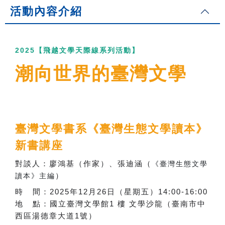
活動內容介紹
2025
【飛越文學天際線系列活動】
潮向世界的臺灣文學
臺灣文學書系《
臺灣生態文學讀本
》
新書講座
對談人：廖鴻基（作家）、張迪涵（
《臺灣生態文學
）
讀本》主編
時 間：
2025
年
12
月
26
日
（星期五）
14:00-16:00
地 點：國立臺灣文學館
1
樓 文學沙龍
（臺南市中
西區湯德章大道
1
號）