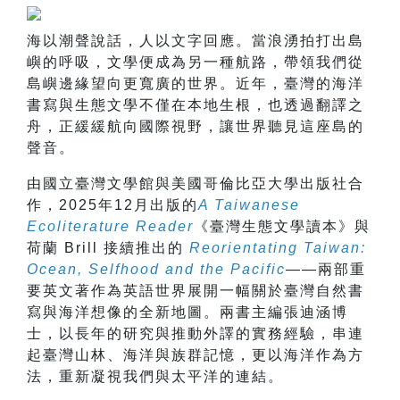
海以潮聲說話，人以文字回應。當浪湧拍打出島
嶼的呼吸，文學便成為另一種航路，帶領我們從
島嶼邊緣望向更寬廣的世界。近年，臺灣的海洋
書寫與生態文學不僅在本地生根，也透過翻譯之
舟，正緩緩航向國際視野，讓世界聽見這座島的
聲音。
由國立臺灣文學館與美國哥倫比亞大學出版社合
作，2025年12月出版的
A Taiwanese
Ecoliterature Reader
《臺灣生態文學讀本》與
荷蘭 Brill 接續推出的
Reorientating Taiwan:
Ocean, Selfhood and the Pacific
——兩部重
要英文著作為英語世界展開一幅關於臺灣自然書
寫與海洋想像的全新地圖。兩書主編張迪涵博
士，以長年的研究與推動外譯的實務經驗，串連
起臺灣山林、海洋與族群記憶，更以海洋作為方
法，重新凝視我們與太平洋的連結。