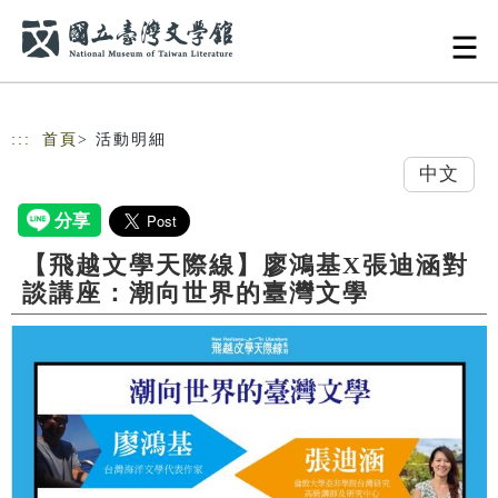
跳到主要內容
網站導覽
:::
首頁
> 活動明細
中文
【飛越文學天際線】廖鴻基X張迪涵對
談講座：潮向世界的臺灣文學