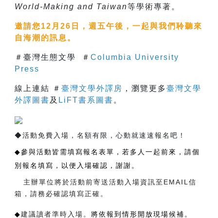
World-Making and Taiwan
等學術專著。
邀請您12月26日，週五午後，一起與我們聆聽來
自海潮的訊息。
＃臺灣生態文學 ＃
Columbia University
Press
線上連結 ＃
臺灣文學外譯房
，瀏覽更多
臺灣文學
外譯圖書
及
LiFT書系圖書
。
​◆
活動免費入場，
名額有限，心動就速速報名吧！
◆
參與活動皆需填寫報名表單，若多人一起前來，請個
別報名填寫，以便入場確認，謝謝。
主辦單位將於活動前寄送活動入場資訊至EMAIL信
箱，請務必確認填寫正確。
◆
建議讀者準時入場。
將依報到情形開放現場候補。