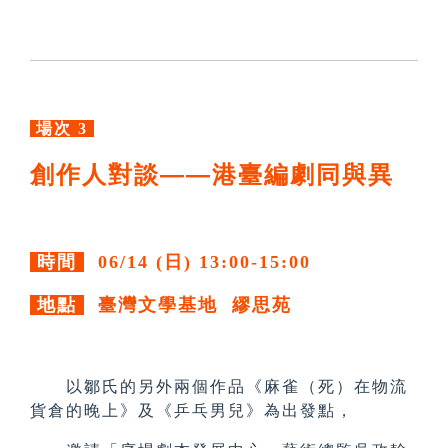
場次 3
創作人對談——港臺編劇同與異
時間
06/14 (日) 13:00-15:00
地點
臺灣文學基地 繆思苑
以鄒氏的另外兩個作品《麻雀（死）在物流
貨倉的晚上》及《乒乓男兒》為出發點，