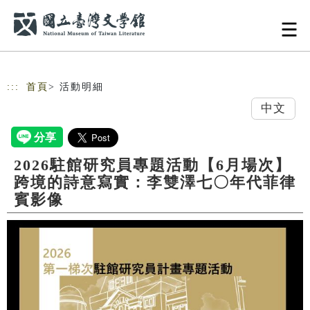
跳到主要內容
網站導覽
:::
首頁
> 活動明細
中文
2026駐館研究員專題活動【6月場次】
跨境的詩意寫實：李雙澤七〇年代菲律
賓影像