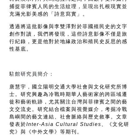
捕捉菲律賓人民的生活紋理，呈現出扎根現實並
充滿光影美感的「詩意寫實」。
透過將這批影像與李雙澤對於菲國殖民史的文字
創作對讀，我們將發現，這些詩意影像不僅是旅
行紀錄，更是他對於地緣政治和殖民史反思的感
性基底。
唐慧宇
，
國立陽明交通大學社會與文化研究所博
士。研究興趣為冷戰時期華人藝術家的跨區域遷
徙和藝術軌跡，尤其關注台灣與菲律賓之間的藝
文交流史。研究結合檔案與視覺媒介，考掘冷戰
島嶼間的藝文連結、社會脈絡與歷史敘事。文章
發表於
Inter-Asia Cultural Studies
、《文化研
究》與《中外文學》等期刊。