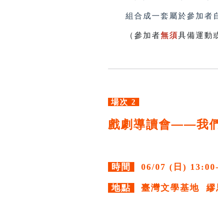
組合成一套屬於參加者自
（參加者
無須
具備運動
場次 2
戲劇導讀會——我
時間
06/07 (日) 13:00
地點
臺灣文學基地 繆