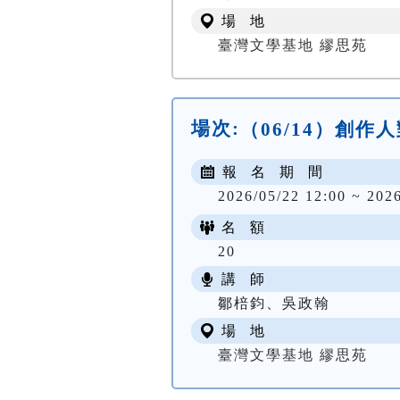
場 地
臺灣文學基地 繆思苑
場次:
（06/14）創
報 名 期 間
2026/05/22 12:00 ~ 202
名 額
20
講 師
鄒棓鈞、吳政翰
場 地
臺灣文學基地 繆思苑