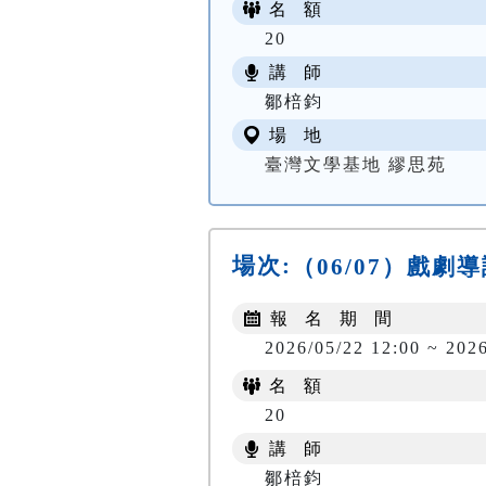
名 額
20
講 師
鄒棓鈞
場 地
臺灣文學基地 繆思苑
場次:
（06/07）戲
報 名 期 間
2026/05/22 12:00 ~ 202
名 額
20
講 師
鄒棓鈞