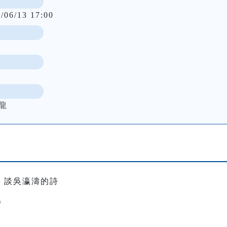
/06/13 17:00
龍
：談吳瀛濤的詩
）