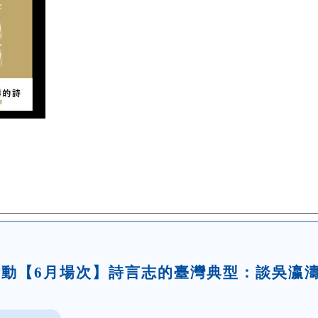
題活動【6月場次】詩言志的臺灣典型：談吳瀛