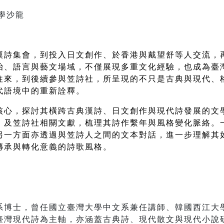
學沙龍
漢詩集會，到投入日文創作、於香港與戴望舒等人交流，
治、語言與藝文場域，不僅展現多重文化經驗，也成為臺
往來，到後續參與笠詩社，所呈現的不只是古典與現代、
代語境中的重新詮釋。 
核心，探討其橫跨古典漢詩、日文創作與現代詩發展的文
》及笠詩社相關文獻，梳理其詩作繫年與風格變化脈絡。
另一方面亦透過與笠詩人之間的文本對話，進一步理解其
傳承與轉化意義的詩歌風格。
士，曾任國立臺灣大學中文系兼任講師、韓國西江大學（Soga
臺灣現代詩為主軸，亦涵蓋古典詩、現代散文與現代小說研