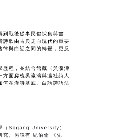
再到戰後從事民俗採集與書
灣詩歌由古典走向現代的重要
格律與白話之間的轉變，更反
學歷程，並結合館藏〈吳瀛濤
一方面爬梳吳瀛濤與瀛社詩人
如何在漢詩基底、白話詩語法
ng University）
究。另譯有 紀伯倫 《先