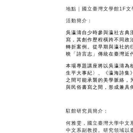
地點｜國立臺灣文學館1F文
活動簡介：
吳瀛濤自少時參與瀛社古典
寫，其創作歷程橫跨不同政
轉折案例。從早期與瀛社的
映「詩言志」傳統在臺灣近
本場專題講座將以吳瀛濤為
生平大事紀〉、《瀛海詩集
之間可能承襲的美學脈絡，
與民俗書寫之間，形成兼具
何雅雯，國立臺灣大學中文系博
中文系副教授。研究領域以