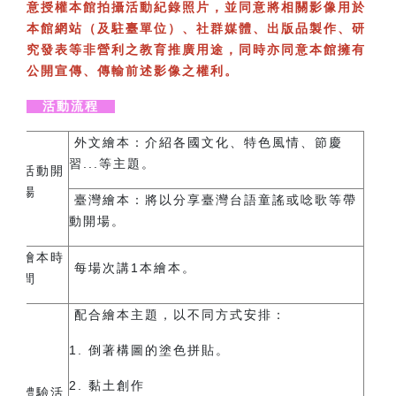
意授權本館拍攝活動紀錄照片，並同意將相關影像用於
本館網站（及駐臺單位）、社群媒體、出版品製作、研
究發表等非營利之教育推廣用途，同時亦同意本館擁有
公開宣傳、傳輸前述影像之權利。
活動流程
外文繪本：
介紹各國文化、特色風情、節慶
習...等主題。
活動開
場
臺灣繪本：
將以分享臺灣台語童謠或唸歌等帶
動開場。
繪本時
每場次講1本繪本。
間
配合繪本主題，以不同方式安排：
1. 倒著構圖的塗色拼貼。
2. 黏土創作
體驗活