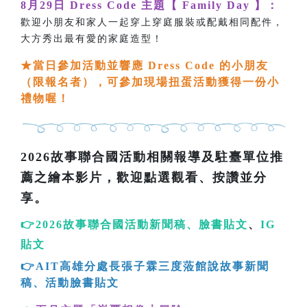
8月29日 Dress Code 主題【 Family Day 】：
歡迎小朋友和家人一起穿上穿庭服裝或配戴相同配件，
大方秀出最有愛的家庭造型！
★
當日參加活動並響應 Dress Code 的小朋友
（限報名者），可參加現場扭蛋活動獲得一份小
禮物喔！
2026故事聯合國活動相關報導及駐臺單位推
薦之繪本影片，歡迎點選觀看、按讚並分
享。
👉
2026故事聯合國活動新聞稿
、
臉書貼文
、
IG
貼文
👉AIT高雄分處長張子霖三度蒞館說故事新聞
稿
、
活動臉書貼文