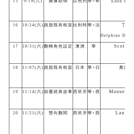
15
9/19(六)
圖像顛倒
以色列
華+希
Eden Hen
16
10/24(六)
跳脫既有框架
比利時
華+法
丁徳
Delphine De 
Scott Wr
17
10/31(六)
翻轉角色設定
澳洲
華
18
11/07(六)
跳脫既有框架
日本
華+日
奧西克
Manuel S
19
11/14(六)
顛覆經典故事
西班牙
華+西
Laura V
20
11/21(六)
雙向翻閱
西班牙
華+西