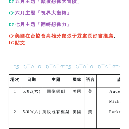
👉
五月主題「巔覆想像大冒險
」
👉
六月主題「視界大翻轉
」
👉
七月主題「翻轉想像力
」
👉美國在台協會高雄分處張子霖處長好書
推廌
、
IG貼文
場次
日期
主題
國家
語言
講 
1
5/02(六)
圖像顛倒
美國
美
Auden G
Michael 
2
5/09(六)
跳脫既有框架
美國
美
Parker B