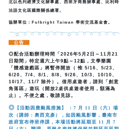
北以色列經濟文化辧事處、西班牙商務辧事處、比利時
法語文化區國際關係總署。
協辦單位：Fulbright Taiwan 學術交流基金會。
公告
◎
配合活動辦理時間「
2026
年
5
月
2
日～
11
月
21
日期間」特定週六上午
9
點～
12
點，文學樂園
「體感遊戲區」將暫停開放（
惟 5/16、5/23
、
6/20
、
7/4
、
8/1
、
8/8
、
9/26
、
10/3
、
10/10
、
10/17
、
11/7
除外）。借用桌遊者，請到「創意
角落區」遊玩（開放
2
桌供桌遊者使用，額滿為
止）。不便之處，敬請見諒。
◎
【活動因應颱風措施】 ：7 月 11 日（六）場
次（講師：奧西克彥），如因颱風影響，臺南市
政府宣布停班停課，本場活動將延期至 11 月 7
日（六） 辦理。原報名資格將保留並順延至延期