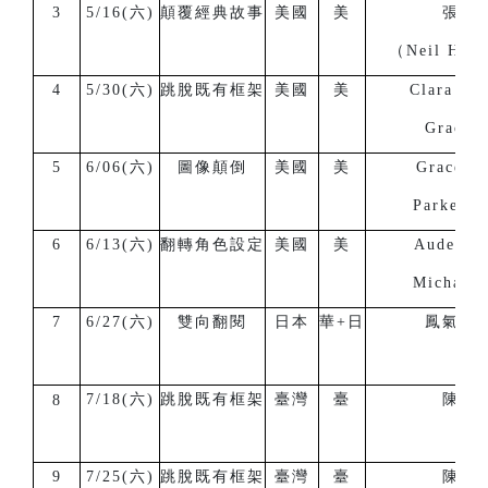
3
5/16(六)
顛覆經典故事
美國
美
張子
（Neil H. 
4
5/30(六)
跳脫既有框架
美國
美
Clara Gr
Grace B
5
6/06(六)
圖像顛倒
美國
美
Grace B
Parker B
6
6/13(六)
翻轉角色設定
美國
美
Auden G
Michael 
7
6/27(六)
雙向翻閱
日本
華+日
鳳氣至
7/18(六)
跳脫既有框架
臺灣
臺
陳正
8
9
7/25(六)
跳脫既有框架
臺灣
臺
陳韋