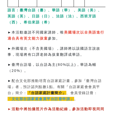
語言：臺灣台語（臺）、華語（華） 、美語（美）、
英語（英）、日語（日）、法語（法）、西班牙語
（西）、希伯來語（希）
►
本活動邀請不同國家講師，唯
美國場次以全美語進行
適合具有英文能力孩童
參加。
►
外國場次（不含美國場），講師將以該國語言說故
事，現場將有口譯老師為孩童翻譯成華語。
►
臺灣台語場，以台語為主(80%以上)，華語為輔
（20%）。
►
配合文化部推動培育台語家庭計畫，參加『臺灣台語
場』者，預計認列點數1點。有關『台語家庭會會員平
台』簡介：
「台語家庭計畫簡介」
、會員登錄註冊：
「文化部台語家庭會員平台註冊申請」
。
►
活動中將拍攝照片作為活動紀錄，參加活動即視同同