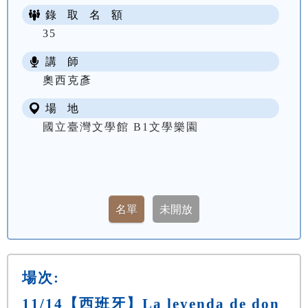
錄 取 名 額
35
講 師
奧西克彥
場 地
國立臺灣文學館 B1文學樂園
場次:
11/14【西班牙】La leyenda de don