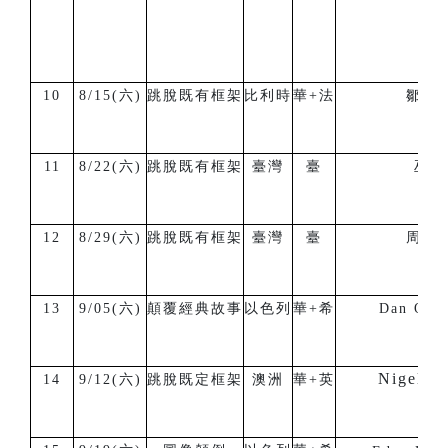
10
8/15(六)
跳脫既有框架
比利時
華+法
鄒宏
11
8/22(六)
跳脫既有框架
臺灣
臺
巫瓦
12
8/29(六)
跳脫既有框架
臺灣
臺
周祐
13
9/05(六)
顛覆經典故事
以色列
華+希
Dan Orlo
Nigel B
14
9/12(六)
跳脫既定框架
澳洲
華+英