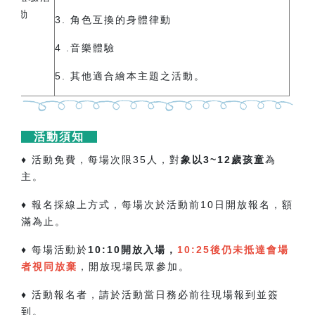
動
3. 角色互換的身體律動
4 .音樂體驗
5.
其他適合繪本主題之活動。
活動須知
♦ 活動免費，每場次限35人，對
象以3~12歲孩童
為
主。
♦ 報名採線上方式，每場次於活動前10日開放報名，額
滿為止。
♦ 每場活動於
10:10開放入場，
10:25後仍未抵達會場
者視同放棄
，開放現場民眾參加。
♦ 活動報名者，請於活動當日務必前往現場報到並簽
到。