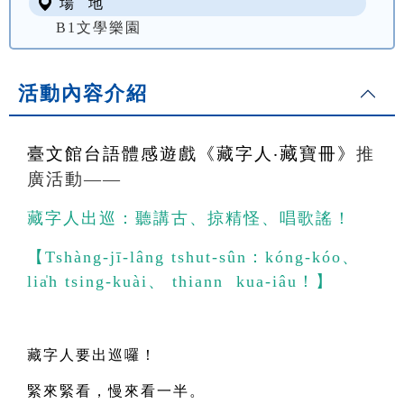
場 地
B1文學樂園
活動內容介紹
藏
臺文館台語體感遊戲《
藏字人
‧
寶冊》
推
廣活動——
藏字人出巡：聽講古、掠精怪、唱歌謠！
【Tshàng-jī-lâng tshut-sûn：kóng-kóo、 
lia̍h tsing-kuài、 thiann  kua-iâu！】
藏字人要出巡囉！
緊來緊看，慢來看一半。