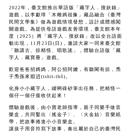
2022年，臺文館推出華語版「藏字人．搜妖錄」
遊戲，以李獻璋「木雕媽祖像」藏品融合《臺灣
民間文學集》做為遊戲情境發想，設計成體感闖
關遊戲。為提供母語遊戲友善環境，臺文館本年
度（2025）將「藏字人．搜妖錄」改以全台語面
貌出現，11月23日(日)，邀請大家一同來臺文館
「聽講古、掠精怪、唱歌謠」，體驗台語版「藏
字人．藏寶冊」遊戲。
歡迎爸爸招媽媽，阿公招阿嬤，有聽閣有掠，𤆬
子𤆬孫來𨑨迌(tshit-thô)。
化身小小藏字人，綴咧硃砂筆出任務，把精怪一
個仔一個仔攏收伏起來！
體驗遊戲後，由小寶老師指導，親子同樂手做音
樂盒，共同鑿出〈搖金子〉、〈火金姑〉音樂紙
帶，把故事捲進小小音樂盒。
讓孩子用音符寫下故事，奏出屬於自己的臺灣民