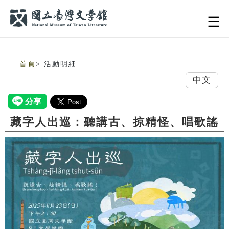
跳到主要內容
網站導覽
:::
首頁
> 活動明細
中文
藏字人出巡：聽講古、掠精怪、唱歌謠