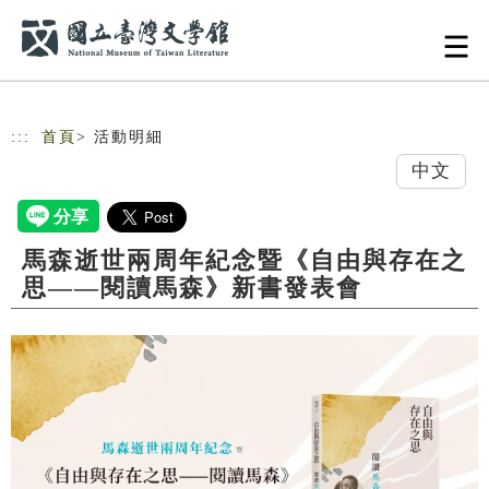
跳到主要內容
網站導覽
:::
首頁
> 活動明細
中文
馬森逝世兩周年紀念暨《自由與存在之
思——閱讀馬森》新書發表會