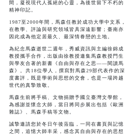
間，凝視現代人孤絕的心靈，為後世留下不朽的
精神印記。
1987至2000年間，馬森任教於成功大學中文系，
在教學、評論與研究領域皆具深遠影響；臺南亦
因此成為他定居最久、最深情眷戀的土地。
為紀念馬森逝世二週年，秀威資訊與主編徐錦成
教授攜手合作，出版由徐教授邀集馬森教授門生
與學友合著的新書《自由與存在之思——閱讀馬
森》。共18位學人，撰寫對馬森29部代表作的深
度書評，既是學術與思想的交會，也是一場跨越
世代的真摯致敬。
馬森生前將手稿、文物捐贈予國立臺灣文學館，
為感謝並懷念大師，當日將同步展出包括《歐洲
雜誌》、馬森手稿等文物。
誠摯邀請您於冬日午後蒞臨，一同在書頁與記憶
之間，追憶大師丰采，感念其自由與存在的思想