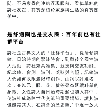
間、不易察覺的連結浮現眼前。看似單純的
詩社友誼，其實深植於家族與生活的真實關
係中。
是舒適圈也是交友圈：百年前也有社
群平台
詩社是古典文人的「社群平台」。從清領詩
鐘、日治時期的擊缽詩會，到戰後全國性詩
人活動，詩社兼具雅集、競技與交友功能。
紀念鐘、會則、詩刊、獎狀與合照，記錄詩
人們如何以限題限時創作、由詞宗評選名
次，並以元、眼、花、臚等榮銜延續科舉的
象徵。女性詩人自日治時期起也加入其中，
使詩社成為跨世代交流的重要場域。讀其詩
也能識其人。在詩會的歷史照片中逐一放大