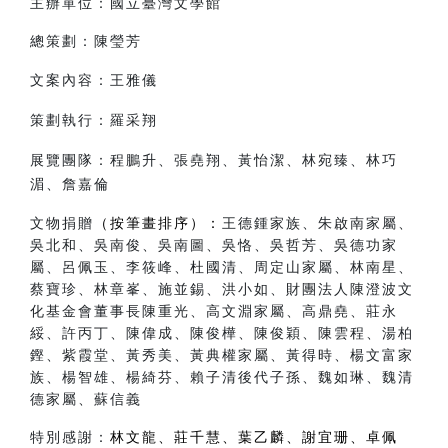
主辦單位：國立臺灣文學館
總策劃：陳瑩芳
文案內容：王雅儀
策劃執行：羅采翔
展覽團隊：程鵬升、張堯翔、黃怡潔、林宛臻、林巧
湄、詹嘉倫
文物捐贈
（按筆畫排序）
：
王德鍾家族、朱啟南家屬、
吳北和、吳南俊、吳南圖、吳恪、吳哲芳、吳德功家
屬、呂佩玉、李筱峰、杜國清、周定山家屬、林南星、
蔡寶珍、林章峯、施並錫、洪小如、財團法人陳澄波文
化基金會董事長陳重光、高文淵家屬、高鼎堯、莊永
綏、許丙丁、陳偉成、陳俊樺、陳俊穎、陳雲程、湯柏
鏗、紫霞堂、黃秀美、黃典權家屬、黃得時、楊文富家
族、楊智雄、楊綺芬、賴子清後代子孫、魏如琳、魏清
德家屬、蘇信義
特別感謝：
林文龍、莊千慧、葉乙麟、謝宜珊、卓佩