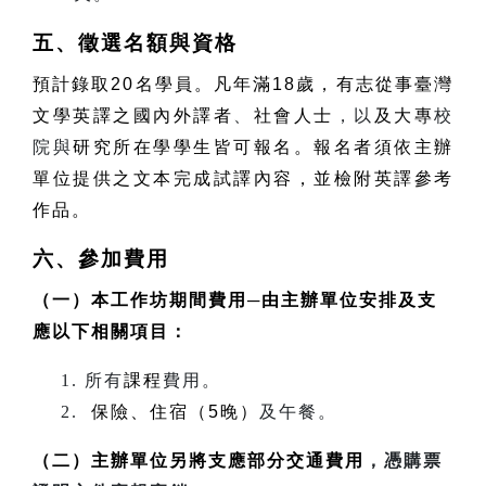
五、徵選名額與資格
預計錄取
20
名學員。凡年滿
18
歲，有志從事臺灣
文學英譯之國內外譯者
、
社會人士
，以
及大專
校
院與
研究所在學學生皆可報名。報名者須依主辦
單位提供之文本完成試譯內容，並檢附英譯參考
作品。
六、參加費用
（一）本工作坊期間費用
─
由主辦單位安排及支
應以下相關項目：
所有
課程
費用。
保險、住宿（
5
晚）
及午餐。
（二）主辦單位另將支應部分交通費用
，憑購票