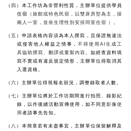
（
四
）本工作坊為非營利性質，主辦單位提供學員
住宿
（旅館或特色民宿，以雙床房型為主，採
兩人一室，並依生理性別安排同室住宿
）。
（
五
）申請表格內容須為本人撰寫，且保證無違法
或侵害他人權益之情事，
不得使用
AI
生成工
具協助撰寫、翻譯或重製內容
。如經查資料填
寫不實或有違反規定情形，主辦單位得取消其
入選資格。
（
六
）主辦單位得視報名狀況，調整錄取者人數。
（
七
）主辦單位將於工作坊期間進行拍照、錄影紀
錄，以作後續活動宣傳使用，如不同意
影像使
用
者請事先告知。
（
八
）本簡章若有未盡事宜，主辦單位保留解釋及