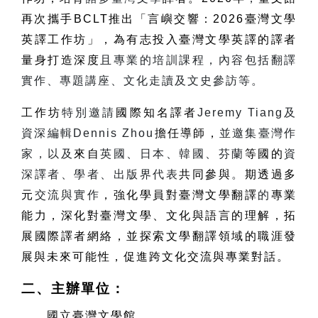
再次攜手
BCLT
推出「言嶼交響：
2026
臺灣文學
英譯工作坊」，為有志投入臺灣文學英譯的譯者
量身打造深度
且專業的培訓課程，內容包括翻譯
實作、專題講座、文化走讀及文史參訪等。
工作坊
特別邀請
國際知名譯者
Jeremy Tiang
及
資深編輯
Dennis Zhou
擔任導師，
並邀集臺灣作
家，以及
來自
英國、日本、韓國、芬蘭
等國的
資
深譯者、學者、出版界代表
共同參與
。
期透過多
元
交流與實作
，強化學員對臺灣文學翻譯
的
專業
能力，深化對臺灣文學、文化與語言的理解，拓
展國際譯者網絡，並探索文學翻譯領域的職涯發
展與未來可能性，促進跨文化交流與專業對話。
二、主辦單位：
國立臺灣文學館