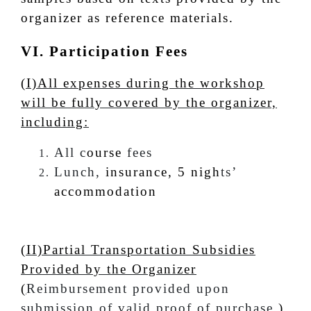
organizer as reference materials.
VI. Participation Fees
(I)All expenses during the workshop
will be fully covered by the organizer,
including:
All c
ourse
fees
Lunch,
insurance, 5 nigh
ts’
accommodation
(II)Partial Transportation Subsidies
Provided by the Organizer
(
Reimbursement provided upon
submission of valid proof of purchase.
)