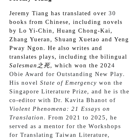
Jeremy Tiang has translated over
30
books from Chinese, including novels
by Lo Yi-Chin, Huang Chong-Kai,
Zhang Yueran, Shuang Xuetao and Yeng
Pway Ngon. He also writes and
translates plays, including the bilingual
Salesman
之死
,
which won the 202
4
Obie Award for Outstanding New Play.
His novel
State of Emergency
won the
Singapore Literature Prize, and he is the
co-editor with Dr. Kavita Bhanot of
Violent Phenomena: 21 Essays on
Translation
. From 2021 to 2025, he
served as a mentor for the Workshops
for Translating Taiwan Literature,