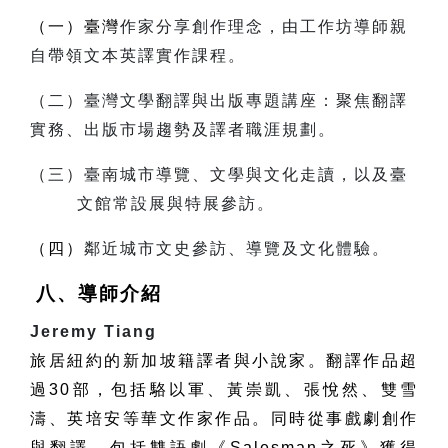
（一）臺灣
作家分享創作理念，由工作坊導師親
自帶領文本英譯實作課程。
（二）臺灣文學翻譯與出版專題講座：聚焦翻譯
實務、出版市場趨勢及譯者職涯規劃。
（三）臺南城市導覽、文學與文化走讀，以及臺
文館常設展與特展參訪。
（四）
鄰近城市文史參訪、導覽及文化體驗。
八、導師介紹
Jeremy Tiang
旅居紐約的新加坡籍譯者與小說家。翻譯作品超
過
30
部，包括駱以軍、黃崇凱、張悅然、雙雪
濤、英培安等華文作家作品。同時從事戲劇創作
與翻譯，包括雙語劇《
Salesman
之死》獲得