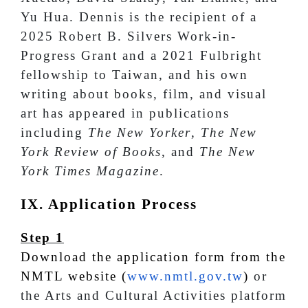
Yu Hua. Dennis is the recipient of a
2025 Robert B. Silvers Work-in-
Progress Grant and a 2021 Fulbright
fellowship to Taiwan, and his own
writing about books, film, and visual
art has appeared in publications
including
The New Yorker
,
The New
York Review of Books
, and
The New
York Times Magazine
.
IX. Application Process
Step 1
Download the application form from the
NMTL website (
www.nmtl.gov.tw
)
or
the Arts and Cultural Activities platform