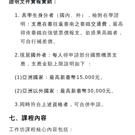
證明文件實報實銷
：
1.
具學生身分者
（國內、外），檢附在學證
明
：支應在臺往返
臺南
之
臺鐵
交通費
，最高
得依臺鐵自強號票價報支
。
欲搭乘高鐵者，
可自行補差價。
2.
現居國外者：每人
得申請部分國際機票支
應，支應金額上限說明如下
：
(1)
亞洲國家
：
最高新臺幣
15,000
元。
(
2)
亞洲以外國家
：
最高新臺幣
30,000
元。
3.
同時
符合
上述資格者，
可合併申請
。
七、課程內容
工作坊課程核心內容包括：