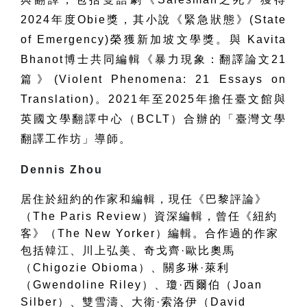
2024
年度
Obie
獎，其小說《緊急狀態》
(State
of Emergency)
榮獲新加坡文學獎。與
Kavita
Bhanot
博士共同編輯《暴力現象：翻譯論文
21
篇》
(Violent Phenomena: 21 Essays on
Translation)
。
2021
年至
2025
年擔任臺文館與
英國文學翻譯中心（
BCLT
）合辦的「臺灣文學
翻譯工作坊」導師。
Dennis Zhou
居住於紐約的作家和編輯，現任《巴黎評論》
（
The Paris Review
）資深編輯，曾任《紐約
客》（
The New Yorker
）編輯。合作過的作家
包括韓江、川上弘美、奇戈齊
·
歐比奧馬
（
Chigozie Obioma
）、關多琳
·
萊利
（
Gwendoline Riley
）、瓊
·
西爾伯（
Joan
Silber
）、雙雪濤、大衛
·
索洛伊（
David