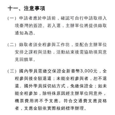
十一、注意事項
（一）
申請者應於申請前，確認可自行申請取得入
境臺灣的簽證。若入選，主辦單位將提供錄取
通知為憑。
（二）錄取者須全程參與工作坊，並配合主辦單位
安排之課程與活動，活動結束後需協助填寫意
見回饋單。
（
三
）國內學員需繳交保證金新臺幣
3,000
元，全
程參與後全額退還
；
未能全程參與者
，恕
不退
還
。
國外學員採切結方式，免繳保證金
；
如未
能全程參加，除特殊原因經主辦單位同意外，
機票費用
將
不予支應。符合交通費支應資格
者，支應金額依實際核銷標準辦理。