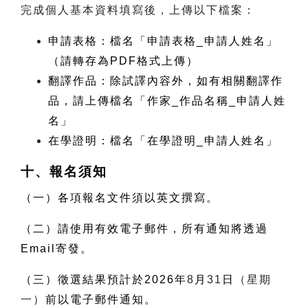
完成個人基本資料填寫後，上傳以下檔案：
申請表格：檔名「申請表格
_
申請人姓名」
（請轉存為
PDF
格式上傳）
翻譯作品：除試譯內容外，如有相關翻譯作
品，請上傳檔名「作家
_
作品名稱
_
申請人姓
名」
在學證明：檔名「在學證明
_
申請人姓名」
十、報名須知
（一）各項報名文件須以英文撰寫。
（二）請使用有效電子郵件，所有通知將透過
Email
寄發。
（三）徵選結果預計於
2026
年
8
月
31
日
（星期
一）
前以電子郵件通知。