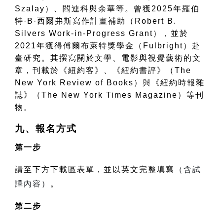
Szalay
）、閻連科與余華等。曾獲
2025
年羅伯
特
·B·
西爾弗斯寫作計畫補助（
Robert B.
Silvers Work-in-Progress Grant
），並於
2021
年獲得傅爾布萊特獎學金（
Fulbright
）赴
臺研究。其撰寫關於文學、電影與視覺藝術的文
章，刊載於《紐約客》、《紐約書評》（
The
New York Review of Books
）與《紐約時報雜
誌》（
The New York Times Magazine
）等刊
物。
九、報名方式
第一步
請至下方下載區表單，並以英文完整填寫
（含試
譯內容）
。
第二步