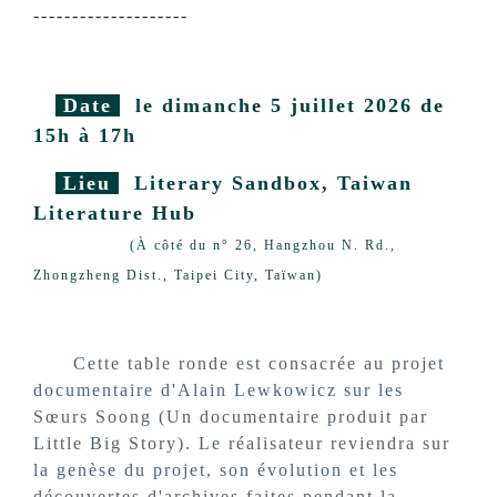
--------------------
Date
le dimanche 5 juillet 2026 de
15h à 17h
Lieu
Literary Sandbox, Taiwan
Literature Hub
(À côté du n° 26, Hangzhou N. Rd.,
Zhongzheng Dist., Taipei City, Taïwan)
Cette table ronde est consacrée au projet
documentaire d'Alain Lewkowicz sur les
Sœurs Soong (Un documentaire produit par
Little Big Story). Le réalisateur reviendra sur
la genèse du projet, son évolution et les
découvertes d'archives faites pendant la