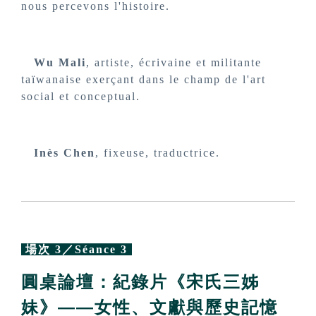
nous percevons l'histoire.
Wu Mali
, artiste, écrivaine et militante
taïwanaise exerçant dans le champ de l'art
social et conceptual.
Inès Chen
, fixeuse, traductrice.
場次 3／Séance 3
圓桌論壇：紀錄片《宋氏三姊
妹》——女性、文獻與歷史記憶