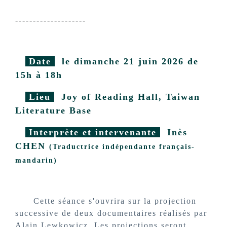
--------------------
Date
le dimanche 21 juin 2026 de
15h à 18h
Lieu
Joy of Reading Hall, Taiwan
Literature Base
Interprète et intervenante
Inès
CHEN
(Traductrice indépendante français-
mandarin)
Cette séance s'ouvrira sur la projection
successive de deux documentaires réalisés par
Alain Lewkowicz. Les projections seront