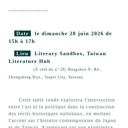
--------------------
Date
le dimanche 28 juin 2026 de
15h à 17h
Lieu
Literary Sandbox, Taiwan
Literature Hub
(À côté du n° 26, Hangzhou N. Rd.,
Zhongzheng Dist., Taipei City, Taïwan)
Cette table ronde explorera l'intersection
entre l'art et la politique dans la construction
des récits historiques nationaux, en mettant
l'accent sur l'histoire contemporaine du Japon
et de Taïwan. S'appuyant sur son expérience