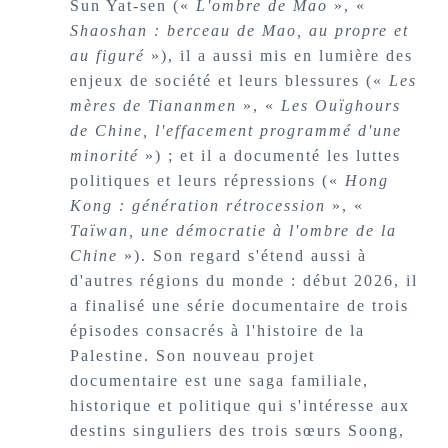
Sun Yat-sen («
L'ombre de Mao
», «
Shaoshan : berceau de Mao, au propre et
au figuré
»), il a aussi mis en lumière des
enjeux de société et leurs blessures («
Les
mères de Tiananmen
», «
Les Ouïghours
de Chine, l'effacement programmé d'une
minorité
») ; et il a documenté les luttes
politiques et leurs répressions («
Hong
Kong : génération rétrocession
», «
Taïwan, une démocratie à l'ombre de la
Chine
»). Son regard s'étend aussi à
d'autres régions du monde : début 2026, il
a finalisé une série documentaire de trois
épisodes consacrés à l'histoire de la
Palestine. Son nouveau projet
documentaire est une saga familiale,
historique et politique qui s'intéresse aux
destins singuliers des trois sœurs Soong,