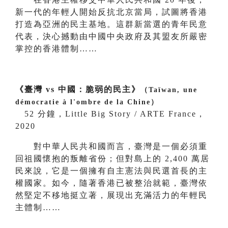
新一代的年輕人開始反抗北京當局，試圖將香港
打造為亞洲的民主基地。這群新當選的青年民意
代表，決心撼動由中國中央政府及其盟友所嚴密
掌控的香港體制……
《臺灣 vs 中國：脆弱的民主》
（Taïwan, une
démocratie à l'ombre de la Chine）
52 分鐘，Little Big Story / ARTE France，
2020
對中華人民共和國而言，臺灣是一個必須重
回祖國懷抱的叛離省份；但對島上的 2,400 萬居
民來說，它是一個擁有自主憲法與民選首長的主
權國家。如今，隨著香港已被整治就範，臺灣依
然堅定不移地挺立著，展現出充滿活力的年輕民
主體制……