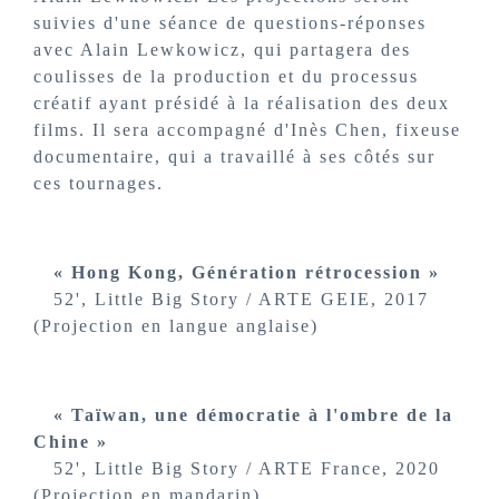
suivies d'une séance de questions-réponses
avec Alain Lewkowicz, qui partagera des
coulisses de la production et du processus
créatif ayant présidé à la réalisation des deux
films. Il sera accompagné d'Inès Chen, fixeuse
documentaire, qui a travaillé à ses côtés sur
ces tournages.
« Hong Kong, Génération rétrocession »
52', Little Big Story / ARTE GEIE, 2017
(Projection en langue anglaise)
« Taïwan, une démocratie à l'ombre de la
Chine »
52', Little Big Story / ARTE France, 2020
(Projection en mandarin)