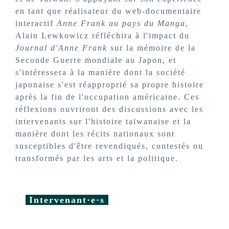
en tant que réalisateur du web-documentaire
interactif
Anne Frank au pays du Manga
,
Alain Lewkowicz réfléchira à l'impact du
Journal d'Anne Frank
sur la mémoire de la
Seconde Guerre mondiale au Japon, et
s'intéressera à la manière dont la société
japonaise s'est réapproprié sa propre histoire
après la fin de l'occupation américaine. Ces
réflexions ouvriront des discussions avec les
intervenants sur l'histoire taïwanaise et la
manière dont les récits nationaux sont
susceptibles d'être revendiqués, contestés ou
transformés par les arts et la politique.
Intervenant·e·s