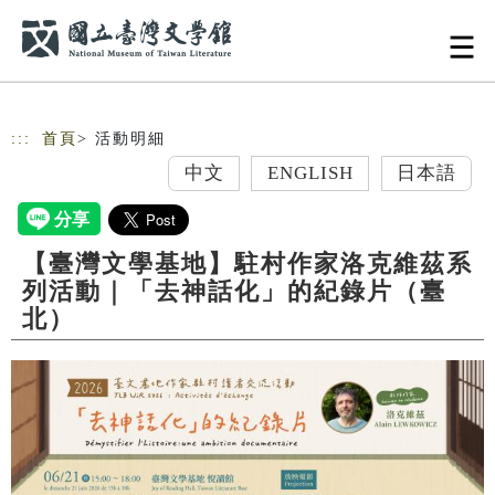
跳到主要內容
網站導覽
:::
首頁
> 活動明細
中文
ENGLISH
日本語
【臺灣文學基地】駐村作家洛克維茲系
列活動｜「去神話化」的紀錄片（臺
北）