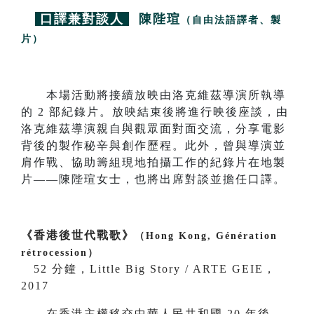
口譯兼對談人
陳陛瑄
（自由法語譯者、製
片）
本場活動將接續放映由洛克維茲導演所執導
的 2 部紀錄片。放映結束後將進行映後座談，由
洛克維茲導演親自與觀眾面對面交流，分享電影
背後的製作秘辛與創作歷程。此外，曾與導演並
肩作戰、協助籌組現地拍攝工作的紀錄片在地製
片——陳陛瑄女士，也將出席對談並擔任口譯。
《香港後世代戰歌》
（Hong Kong, Génération
rétrocession）
52 分鐘，Little Big Story / ARTE GEIE，
2017
在香港主權移交中華人民共和國 20 年後，