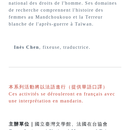
national des droits de l'homme. Ses domaines
de recherche comprennent l'histoire des
femmes au Mandchoukouo et la Terreur
blanche de l'après-guerre à Taïwan.
Inès Chen
, fixeuse, traductrice.
本系列活動將以法語進行（提供華語口譯）
Ces activités se dérouleront en français avec
une interprétation en mandarin.
主辦單位｜
國立臺灣文學館、法國在台協會