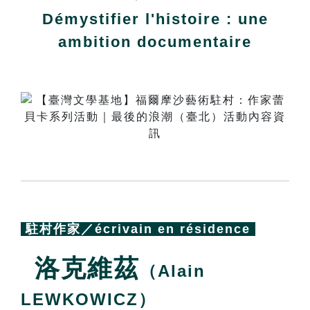
Démystifier l'histoire : une
ambition documentaire
駐村作家／écrivain en résidence
洛克維茲
（Alain
LEWKOWICZ）