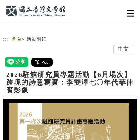
跳到主要內容
網站導覽
:::
首頁
> 活動明細
中文
2026駐館研究員專題活動【6月場次】
跨境的詩意寫實：李雙澤七〇年代菲律
賓影像