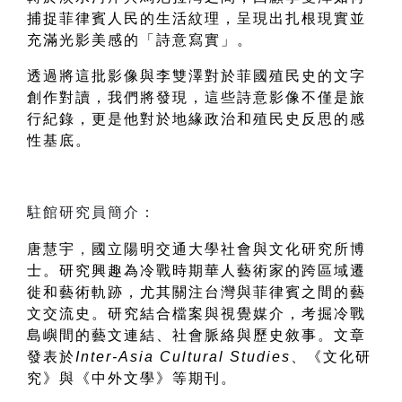
捕捉菲律賓人民的生活紋理，呈現出扎根現實並
充滿光影美感的「詩意寫實」。
透過將這批影像與李雙澤對於菲國殖民史的文字
創作對讀，我們將發現，這些詩意影像不僅是旅
行紀錄，更是他對於地緣政治和殖民史反思的感
性基底。
唐慧宇
，
國立陽明交通大學社會與文化研究所博
士。研究興趣為冷戰時期華人藝術家的跨區域遷
徙和藝術軌跡，尤其關注台灣與菲律賓之間的藝
文交流史。研究結合檔案與視覺媒介，考掘冷戰
島嶼間的藝文連結、社會脈絡與歷史敘事。文章
發表於
Inter-Asia Cultural Studies
、《文化研
究》與《中外文學》等期刊。