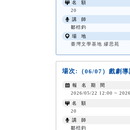
名 額
20
講 師
鄒棓鈞
場 地
臺灣文學基地 繆思苑
場次:
（06/07）戲
報 名 期 間
2026/05/22 12:00 ~ 202
名 額
20
講 師
鄒棓鈞