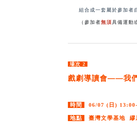
組合成一套屬於參加者自
（參加者
無須
具備運動
場次 2
戲劇導讀會——我
時間
06/07 (日) 13:00
地點
臺灣文學基地 繆