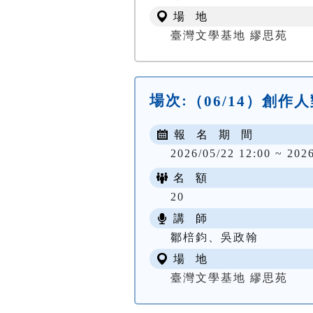
場 地
臺灣文學基地 繆思苑
場次:
（06/14）創
報 名 期 間
2026/05/22 12:00 ~ 202
名 額
20
講 師
鄒棓鈞、吳政翰
場 地
臺灣文學基地 繆思苑