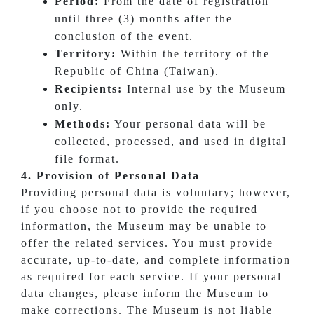
Period:
From the date of registration
until three (3) months after the
conclusion of the event.
Territory:
Within the territory of the
Republic of China (Taiwan).
Recipients:
Internal use by the Museum
only.
Methods:
Your personal data will be
collected, processed, and used in digital
file format.
4. Provision of Personal Data
Providing personal data is voluntary; however,
if you choose not to provide the required
information, the Museum may be unable to
offer the related services. You must provide
accurate, up-to-date, and complete information
as required for each service. If your personal
data changes, please inform the Museum to
make corrections. The Museum is not liable